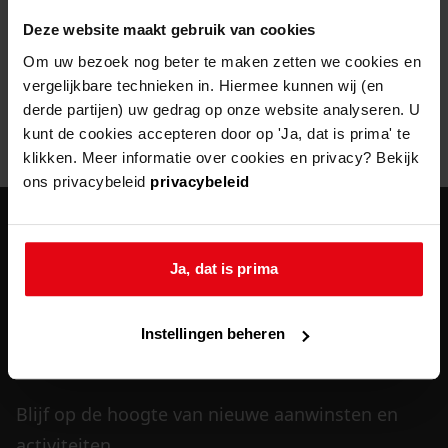
Deze website maakt gebruik van cookies
vereist
gebruikersnaam of e-mailadres
*
Om uw bezoek nog beter te maken zetten we cookies en
vergelijkbare technieken in. Hiermee kunnen wij (en
derde partijen) uw gedrag op onze website analyseren. U
kunt de cookies accepteren door op 'Ja, dat is prima' te
reset wachtwoord
klikken. Meer informatie over cookies en privacy? Bekijk
ons privacybeleid
privacybeleid
agenda
Ja, dat is prima
vrijwilligers
veelgestelde vragen
Instellingen beheren
nieuws
Blijf op de hoogte van nieuwe aanwinsten en
activiteiten.