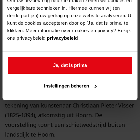
toen bij hun kinderloze oom en tante terecht. In
Om uw bezoek nog beter te maken zetten we cookies en
vergelijkbare technieken in. Hiermee kunnen wij (en
een uitgavenregister zijn gegevens en uitgaven
derde partijen) uw gedrag op onze website analyseren. U
van de kinderen geregistreerd.
kunt de cookies accepteren door op 'Ja, dat is prima' te
klikken. Meer informatie over cookies en privacy? Bekijk
ons privacybeleid
privacybeleid
Pagina uit het uitgavenregister van de weeskinderen
Van der Linden van Sprankhuizen
Ja, dat is prima
tekening c.p. visser
Aangekocht door de Stichting Vrienden van het
Instellingen beheren
Westfries Archief: een levendige en kleurrijke
tekening van kunstenaar Christiaan Pieter Visser
(1825-1894), afkomstig uit Hoorn. De
voorstelling toont een schietwedstrijd buiten
landsdijk te Hoorn.