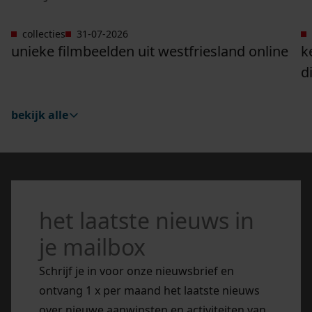
collecties
31-07-2026
Ga naar "Unieke filmbeelden uit Westfriesland onli
G
unieke filmbeelden uit westfriesland online
k
d
bekijk alle
het laatste nieuws in
je mailbox
Schrijf je in voor onze nieuwsbrief en
ontvang 1 x per maand het laatste nieuws
over nieuwe aanwinsten en activiteiten van