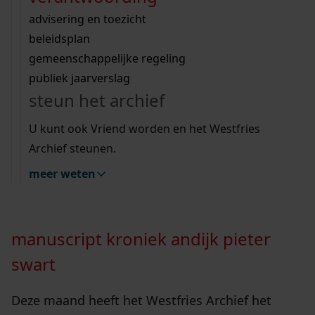
Wij helpen u op weg met een aantal zoektips.
bekijk ons geschiedenislokaal
vergunningen
bouwvergunningen
advisering en toezicht
bekijk alle zoektips
beeld en geluid
omgevingsvergunningen
beleidsplan
uitleg nodig?
gemeenschappelijke regeling
In de maand juli mocht het Westfries Archief
publiek jaarverslag
weer een aantal schenkingen ontvangen: het
Wij helpen u op weg met een aantal zoektips.
steun het archief
manuscript van de kroniek van Pieter Swart uit
bekijk alle zoektips
Andijk, archiefstukken van de vereniging
U kunt ook Vriend worden en het Westfries
Archief steunen.
‘Moederlijke Weldadigheid Hoorn’, en
documenten van de familie Van der Linden van
meer weten
Sprankhuizen uit Ursem.
manuscript kroniek andijk pieter
swart
Deze maand heeft het Westfries Archief het