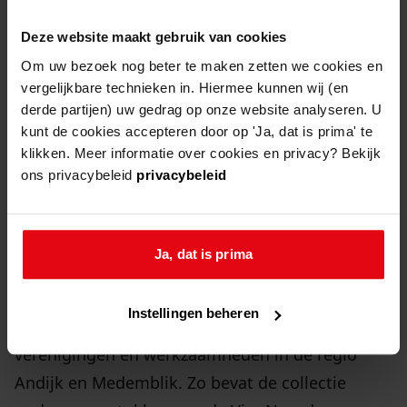
Deze website maakt gebruik van cookies
De vereniging zet zich in om de uitvaart van haar
Om uw bezoek nog beter te maken zetten we cookies en
leden goed geregeld en betaalbaar te houden.
vergelijkbare technieken in. Hiermee kunnen wij (en
derde partijen) uw gedrag op onze website analyseren. U
kunt de cookies accepteren door op 'Ja, dat is prima' te
collectie de greeuw
klikken. Meer informatie over cookies en privacy? Bekijk
ons privacybeleid
privacybeleid
Gedurende de maand juni zijn diverse stukken
geschonken uit de collectie De Greeuw. De
collectie bestaat uit uiteenlopende
Ja, dat is prima
archiefstukken die een breed beeld geven van
het lokale verenigings- en bedrijfsleven. De
Instellingen beheren
vader van de schenker was actief binnen tal van
verenigingen en werkzaamheden in de regio
Andijk en Medemblik. Zo bevat de collectie