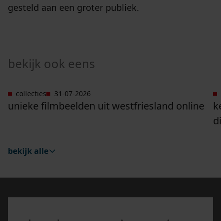
gesteld aan een groter publiek.
bekijk ook eens
collecties
31-07-2026
Ga naar "Unieke filmbeelden uit Westfriesland onli
G
unieke filmbeelden uit westfriesland online
k
d
bekijk alle