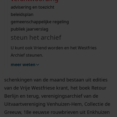
Wij helpen u op weg met een aantal zoektips.
bekijk ons geschiedenislokaal
vergunningen
bouwvergunningen
advisering en toezicht
bekijk alle zoektips
beeld en geluid
omgevingsvergunningen
beleidsplan
uitleg nodig?
gemeenschappelijke regeling
publiek jaarverslag
Wij helpen u op weg met een aantal zoektips.
steun het archief
bekijk alle zoektips
U kunt ook Vriend worden en het Westfries
Archief steunen.
In de maand juni heeft het Westfries Archief
meer weten
nieuwe aanwinsten mogen ontvangen. De
schenkingen van de maand bestaan uit edities
van de Vrije Westfriese krant, het boek Retour
Berlijn en terug, verenigingsarchief van de
Uitvaartvereniging Venhuizen-Hem, Collectie de
Greeuw, 18e eeuwse rouwbrieven uit Enkhuizen