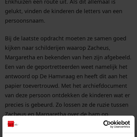
Enkhuizen een route uit. Als dit allemaal is
gelukt, vinden de kinderen de letters van een
persoonsnaam.
Bij de laatste opdracht moeten ze samen goed
kijken naar schilderijen waarop Zacheus,
Margaretha en bekenden van hen zijn afgebeeld.
Een van de geportretteerden weet namelijk het
antwoord op De Hamvraag en heeft dit aan het
papier toevertrouwd. Met het archiefdocument
van deze persoon ontdekken de kinderen wat er
precies is gebeurd. Zo lossen ze de ruzie tussen
Zacheus en Margaretha over de ham op.
expeditie next