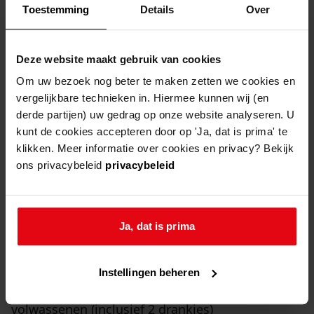
Toestemming
Details
Over
Tijdens Expeditie NEXT worden kinderen en hun
ouders/begeleiders enthousiast gemaakt voor
Deze website maakt gebruik van cookies
de wetenschap in de breedste zin van het woord.
Om uw bezoek nog beter te maken zetten we cookies en
Kinderen kunnen tijdens de Expeditie proberen
vergelijkbare technieken in. Hiermee kunnen wij (en
De Hamvraag op te lossen in de Zuiderkerk in
derde partijen) uw gedrag op onze website analyseren. U
kunt de cookies accepteren door op 'Ja, dat is prima' te
Enkhuizen. Als dit lukt, winnen ze een mooie
klikken. Meer informatie over cookies en privacy? Bekijk
prijs.
ons privacybeleid
privacybeleid
Wat?
Expeditie NEXT – het nationale
wetenschapsfestival voor kinderen
Ja, dat is prima
Waar?
Binnenstad Enkhuizen, Noord-Holland
Wanneer?
Vrijdag 1 mei, 11.00 – 17.00 uur
Instellingen beheren
Kaarten?
Gratis voor kinderen en € 7,50 voor
volwassenen (inclusief 2 drankjes)