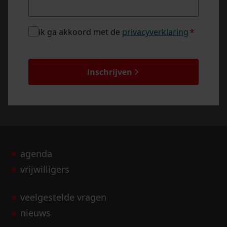
privacybeleid
ik ga akkoord met de
privacyverklaring
*
*
captcha
inschrijven
agenda
vrijwilligers
veelgestelde vragen
nieuws