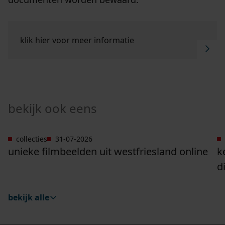
Ga naar "Klik hier voor meer informatie".
klik hier voor meer informatie
bekijk ook eens
collecties
31-07-2026
Ga naar "Unieke filmbeelden uit Westfriesland onli
G
unieke filmbeelden uit westfriesland online
k
d
bekijk alle