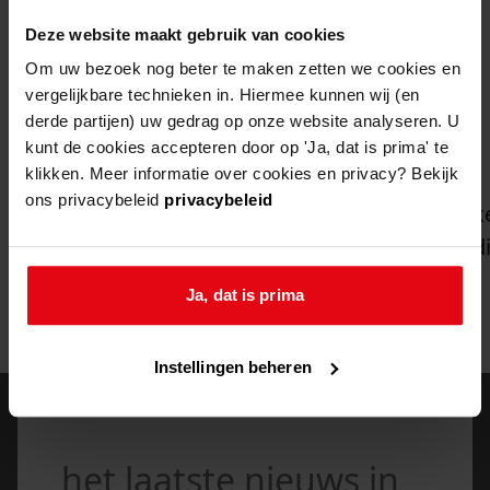
Deze website maakt gebruik van cookies
Om uw bezoek nog beter te maken zetten we cookies en
vergelijkbare technieken in. Hiermee kunnen wij (en
bekijk ook eens
derde partijen) uw gedrag op onze website analyseren. U
kunt de cookies accepteren door op 'Ja, dat is prima' te
klikken. Meer informatie over cookies en privacy? Bekijk
collecties
31-07-2026
Ga naar "Unieke filmbeelden uit Westfriesland onli
G
ons privacybeleid
privacybeleid
unieke filmbeelden uit westfriesland online
k
d
Ja, dat is prima
bekijk alle
Instellingen beheren
het laatste nieuws in