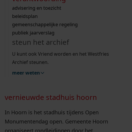
11-09-2024
Wij helpen u op weg met een aantal zoektips.
bekijk ons geschiedenislokaal
vergunningen
bouwvergunningen
advisering en toezicht
bekijk alle zoektips
beeld en geluid
omgevingsvergunningen
beleidsplan
uitleg nodig?
gemeenschappelijke regeling
publiek jaarverslag
Wij helpen u op weg met een aantal zoektips.
steun het archief
Op zaterdag 14 en zondag 15 december 2024 is
bekijk alle zoektips
het weer Open Monumentendag. Ook in
U kunt ook Vriend worden en het Westfries
Westfriesland openen tientallen monumenten
Archief steunen.
hun deuren en kunt u meedoen aan leuke
meer weten
activiteiten.
vernieuwde stadhuis hoorn
In Hoorn is het stadhuis tijdens Open
Monumentendag open. Gemeente Hoorn
organiseert rondleidingen door het