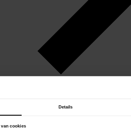
Details
 van cookies