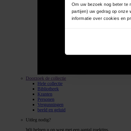
Om uw bezoek nog beter te m
partijen) uw gedrag op onze 
informatie over cookies en p
Doorzoek de collectie
Hele collectie
Bibliotheek
Kranten
Personen
Vergunningen
beeld en geluid
Uitleg nodig?
Wij helpen u op weg met een aantal zoektips.