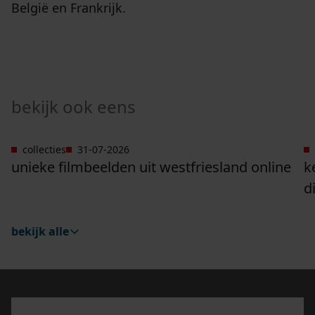
België en Frankrijk.
bekijk ook eens
collecties
31-07-2026
Ga naar "Unieke filmbeelden uit Westfriesland onli
G
unieke filmbeelden uit westfriesland online
k
d
bekijk alle