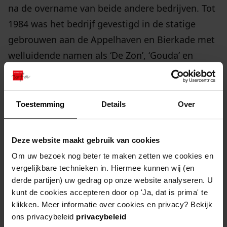
na de overname van beide andere bedrijven. Tot
1984 was het bedrijf gevestigd in de statige
gebrouwen aan de Appelhaven en Bierkade met
welluidende namen als ‘De Zon’, ‘Gouda’ en
‘Alkmaar’.
De papieren nalatenschap van “De Jong” werd al
Toestemming
Details
Over
in 1984 opgehaald. Collega Jan de Bruin zorgde
er samen met onze in 2016 overleden collega
Deze website maakt gebruik van cookies
Piet Boon voor dat het waardevolle
Om uw bezoek nog beter te maken zetten we cookies en
archiefmateriaal niet verloren ging. Dat was nog
vergelijkbare technieken in. Hiermee kunnen wij (en
een hele klimpartij met ladders, want de zware
derde partijen) uw gedrag op onze website analyseren. U
kunt de cookies accepteren door op 'Ja, dat is prima' te
boeken lagen voor een groot deel op hoge
klikken. Meer informatie over cookies en privacy? Bekijk
planken opgestapeld.
ons privacybeleid
privacybeleid