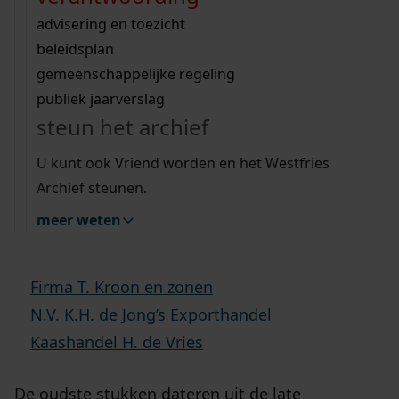
20-06-2025
Wij helpen u op weg met een aantal zoektips.
bekijk ons geschiedenislokaal
vergunningen
bouwvergunningen
advisering en toezicht
bekijk alle zoektips
beeld en geluid
omgevingsvergunningen
beleidsplan
uitleg nodig?
gemeenschappelijke regeling
publiek jaarverslag
Wij helpen u op weg met een aantal zoektips.
steun het archief
In het Westfries Archief is onlangs een groot
bekijk alle zoektips
inventarisatieproject afgerond. Het betreft de
U kunt ook Vriend worden en het Westfries
archieven van de bekende voormalige
Archief steunen.
kaasbedrijven aan de Bierkade 4 en Appelhaven
meer weten
6-7:
Firma T. Kroon en zonen
N.V. K.H. de Jong’s Exporthandel
Kaashandel H. de Vries
De oudste stukken dateren uit de late