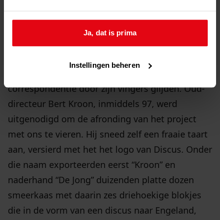
De inventarisatie, een enorme klus, is
uitgevoerd door Anjo Galiart van ArchiefBC uit
Ja, dat is prima
Uitgeest. Een jaar lang liet hij in opdracht van
het Westfries Archief duizenden balansen, groot-
Instellingen beheren
en kasboeken en andere financiële stukken en
correspondentie door zijn vingers glijden. Oud-
directeur Bert Kroon, inmiddels 97, werd
uitgenodigd om de afronding van het project
met ons te vieren. Hij sneed zelf een fraaie taart
aan, versierd met het het logo van Discus. Onder
die naam exporteerden eerst “Kroon” en
naderhand “De Jong” duizenden platte dozen
smeerkaas met daarin zes driehoekige blokjes
die in de vorm van een discus naar Engeland,