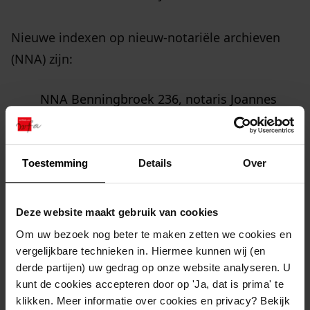
Nieuwe indexen op nieuw-notariële archieven
(NNA) zijn:
NNA Benningbroek 236, notaris Joannes
Engelbertus, 1912
NNA Benningbroek 285-315, notaris Johan
Willem Hendrik Rees, 1926-1935
Toestemming
Details
Over
NNA Blokker 111-113, notaris Johannes
Hubertus Antonius Marie van der
Deze website maakt gebruik van cookies
Steenstraten, 1926-1928
Om uw bezoek nog beter te maken zetten we cookies en
NNA Hoorn 128, notaris Jakob Tillema, 1920
vergelijkbare technieken in. Hiermee kunnen wij (en
derde partijen) uw gedrag op onze website analyseren. U
dec
kunt de cookies accepteren door op 'Ja, dat is prima' te
NNA Obdam 214-267, notaris Petrus
klikken. Meer informatie over cookies en privacy? Bekijk