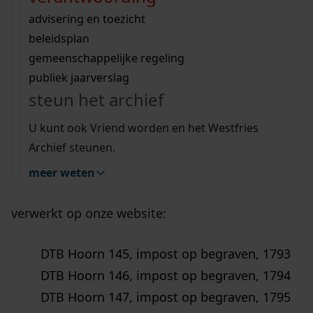
Wij helpen u op weg met een aantal zoektips.
bekijk ons geschiedenislokaal
vergunningen
bouwvergunningen
advisering en toezicht
bekijk alle zoektips
beeld en geluid
omgevingsvergunningen
beleidsplan
uitleg nodig?
gemeenschappelijke regeling
publiek jaarverslag
Wij helpen u op weg met een aantal zoektips.
steun het archief
Vrijwilligers van het Westfries Archief nemen
bekijk alle zoektips
iedere maand vele pagina’s door uit de doop,
U kunt ook Vriend worden en het Westfries
Archief steunen.
trouw en begraafboeken (DTB), geboorteakten of
notariële akten en halen daar vele namen uit. In
meer weten
februari 2026 zijn de volgende indexen op DTB
verwerkt op onze website:
DTB Hoorn 145, impost op begraven, 1793
DTB Hoorn 146, impost op begraven, 1794
DTB Hoorn 147, impost op begraven, 1795