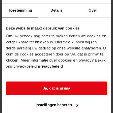
publiek deze documenten bestuderen.
Toestemming
Details
Over
wat is een getijdenboek?
Deze website maakt gebruik van cookies
Een getijdenboek is een soort gebedenboek dat
Om uw bezoek nog beter te maken zetten we cookies en
in de middeleeuwen zeer populair was. Het
vergelijkbare technieken in. Hiermee kunnen wij (en
bevatte een vaste reeks gebeden, psalmen en
derde partijen) uw gedrag op onze website analyseren. U
liederen die op vaste tijdstippen werden
kunt de cookies accepteren door op 'Ja, dat is prima' te
klikken. Meer informatie over cookies en privacy? Bekijk
gebeden. Naast de dagelijkse gebeden bevatten
ons privacybeleid
privacybeleid
getijdenboeken vaak ook speciale gebeden voor
bijvoorbeeld Maria, de heiligen of voor de
overledenen. Mensen illustreerden
Ja, dat is prima
getijdenboeken vaak prachtig en beschouwden
ze als kostbare bezittingen.
Instellingen beheren