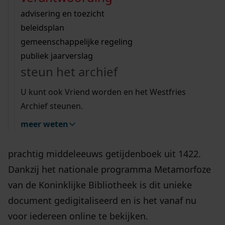
Wij helpen u op weg met een aantal zoektips.
bekijk ons geschiedenislokaal
vergunningen
beschikbaar
bouwvergunningen
advisering en toezicht
bekijk alle zoektips
beeld en geluid
omgevingsvergunningen
beleidsplan
uitleg nodig?
gemeenschappelijke regeling
14-11-2024
publiek jaarverslag
Wij helpen u op weg met een aantal zoektips.
steun het archief
bekijk alle zoektips
U kunt ook Vriend worden en het Westfries
Archief steunen.
Het Westfries Archief heeft een bijzonder juweel
meer weten
aan haar digitale collectie toegevoegd: een
prachtig middeleeuws getijdenboek uit 1422.
Dankzij het nationale programma Metamorfoze
van de Koninklijke Bibliotheek is dit unieke
document gedigitaliseerd en is het vanaf nu
voor iedereen online te bekijken.