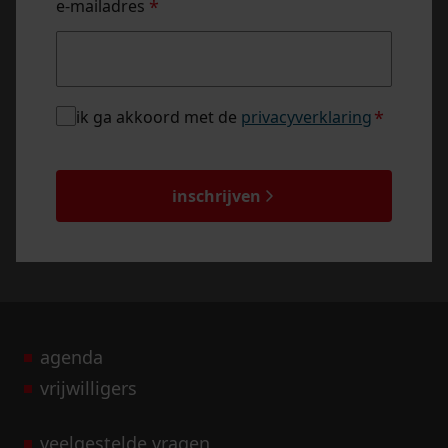
e-mailadres
*
privacybeleid
ik ga akkoord met de
privacyverklaring
*
*
captcha
inschrijven
agenda
vrijwilligers
veelgestelde vragen