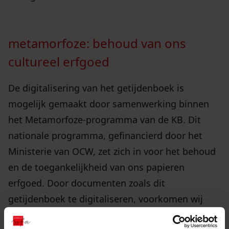
metamorfoze: behoud van ons
cultureel erfgoed
De digitalisering van het getijdenboek is
mogelijk gemaakt door samenwerking binnen
het Metamorfoze-programma van de KB. Dit
nationale programma, gefinancierd door het
Ministerie van OCW, zet zich in voor het behoud
en de toegankelijkheid van ons papieren
erfgoed. Door documenten zoals dit
getijdenboek te digitaliseren, voorkomen wij
schade door het gebruik en kan een veel groter