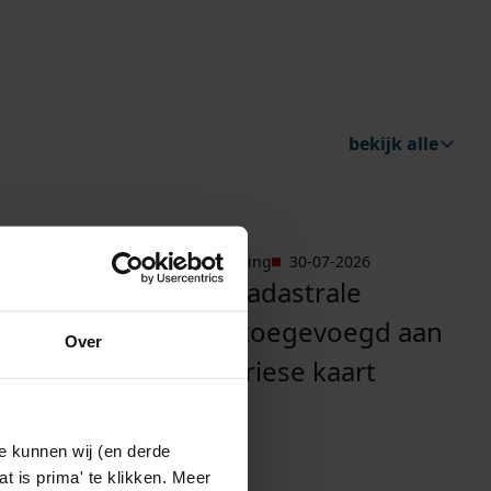
bekijk alle
dienstverlening
30-07-2026
elijke plannen".
Wadway".
Ga naar "Oudste kadastrale kaarten t
way
oudste kadastrale
kaarten toegevoegd aan
Over
de westfriese kaart
e kunnen wij (en derde
t is prima' te klikken. Meer