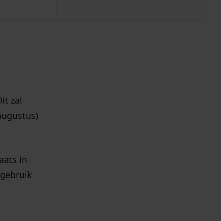
t zal
augustus)
aats in
 gebruik