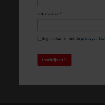
naam
e-mailadres
*
privacybeleid
ik ga akkoord met de
privacyverkla
*
captcha
inschrijven