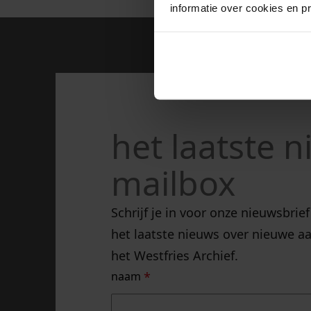
informatie over cookies en p
het laatste n
mailbox
Schrijf je in voor onze nieuwsbri
het laatste nieuws over nieuwe aa
het Westfries Archief.
naam
*