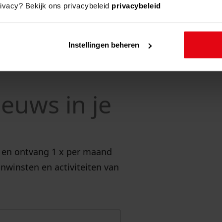
rivacy? Bekijk ons privacybeleid
privacybeleid
Instellingen beheren
ieuws in je
ef en ontvang 1 x per maand
nwinsten en activiteiten van