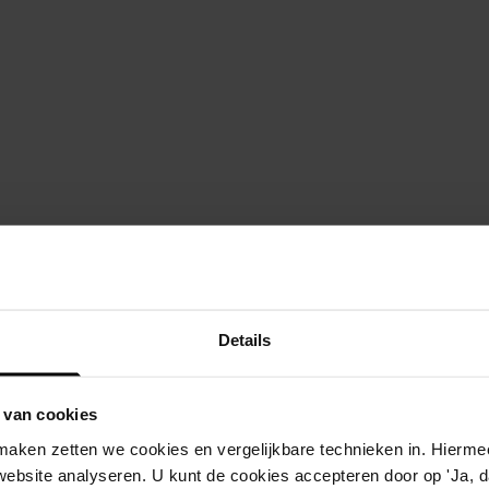
rchivering
31-07-2026
collecties
30-07-2026
line".
Kennis delen over duurzaam beheer van digitale ruimt
Ga naar "De Republiek 
delen over
de republiek wad
am beheer van
Details
 ruimtelijke
n
 van cookies
aken zetten we cookies en vergelijkbare technieken in. Hierme
website analyseren. U kunt de cookies accepteren door op 'Ja, da