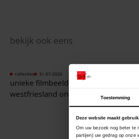
bekijk ook eens
collecties
31-07-2026
digitale a
Ga naar "Unieke filmbeelden uit Westfriesland on
Ga naar "
unieke filmbeelden uit
kennis 
westfriesland online
duurza
Toestemming
digitale
planne
Deze website maakt gebruik
Om uw bezoek nog beter te m
partijen) uw gedrag op onze 