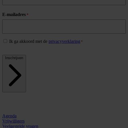
Naam
E-mailadres
*
Privacybeleid
Ik ga akkoord met de
privacyverklaring
*
*
CAPTCHA
Inschrijven
Agenda
Vrijwilligers
Veelgestelde vragen