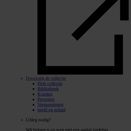
Doorzoek de collectie
Hele collectie
Bibliotheek
Kranten
Personen
Vergunningen
beeld en geluid
Uitleg nodig?
Wij helpen u op weg met een aantal zoektips.