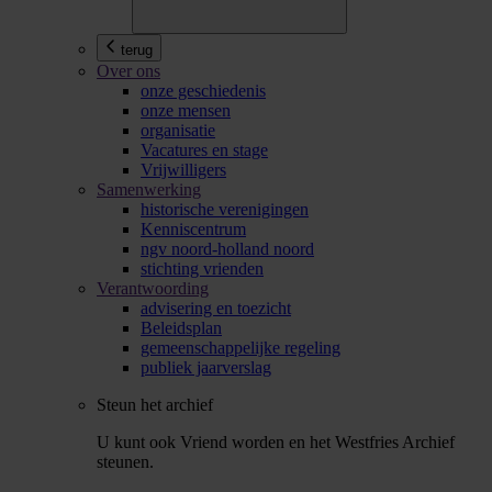
terug
Over ons
onze geschiedenis
onze mensen
organisatie
Vacatures en stage
Vrijwilligers
Samenwerking
historische verenigingen
Kenniscentrum
ngv noord-holland noord
stichting vrienden
Verantwoording
advisering en toezicht
Beleidsplan
gemeenschappelijke regeling
publiek jaarverslag
Steun het archief
U kunt ook Vriend worden en het Westfries Archief
steunen.