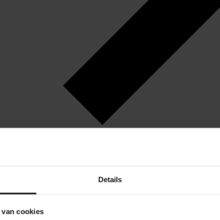
Details
 van cookies