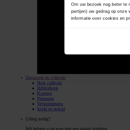
Om uw bezoek nog beter te m
partijen) uw gedrag op onze 
informatie over cookies en p
Doorzoek de collectie
Hele collectie
Bibliotheek
Kranten
Personen
Vergunningen
beeld en geluid
Uitleg nodig?
Wij helpen u op weg met een aantal zoektips.