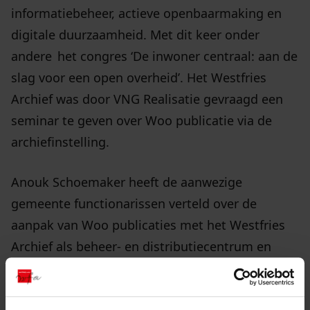
informatiebeheer, actieve openbaarmaking en
digitale duurzaamheid. Met dit keer onder
andere het congres ‘De inwoner centraal: aan de
slag voor een open overheid’. Het Westfries
Archief was door VNG Realisatie gevraagd een
seminar te geven over Woo publicatie via de
archiefinstelling.
Anouk Schoemaker heeft de aanwezige
gemeente functionarissen verteld over de
aanpak van Woo publicaties met het Westfries
Archief als beheer- en distributiecentrum en
over de ontwikkelingen die een archief
organisatie doormaakt van erfgoedinstelling