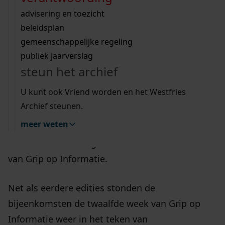
Wij helpen u op weg met een aantal zoektips.
bekijk ons geschiedenislokaal
vergunningen
bouwvergunningen
advisering en toezicht
bekijk alle zoektips
beeld en geluid
08-01-2026
omgevingsvergunningen
beleidsplan
uitleg nodig?
gemeenschappelijke regeling
publiek jaarverslag
Wij helpen u op weg met een aantal zoektips.
steun het archief
bekijk alle zoektips
U kunt ook Vriend worden en het Westfries
Van donderdag 6 tot en met 13 november en op
Archief steunen.
10 december 2025 organiseerde VNG Realisatie
meer weten
samen met een groot aantal gemeenten en
andere overheidsorganisaties de twaalfde week
van Grip op Informatie.
Net als eerdere edities stonden de
bijeenkomsten de twaalfde week van Grip op
Informatie weer in het teken van