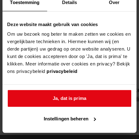
naar centrum voor open overheid.
Toestemming
Details
Over
Congres ‘aan de slag voor een open overheid’
Deze website maakt gebruik van cookies
VNG/Stadsarchief Amsterdam
Om uw bezoek nog beter te maken zetten we cookies en
vergelijkbare technieken in. Hiermee kunnen wij (en
derde partijen) uw gedrag op onze website analyseren. U
kunt de cookies accepteren door op 'Ja, dat is prima' te
bekijk ook eens
klikken. Meer informatie over cookies en privacy? Bekijk
ons privacybeleid
privacybeleid
collecties
31-07-2026
Ga naar "Unieke filmbeelden uit Westfriesland onli
G
unieke filmbeelden uit westfriesland online
k
d
Ja, dat is prima
bekijk alle
Instellingen beheren