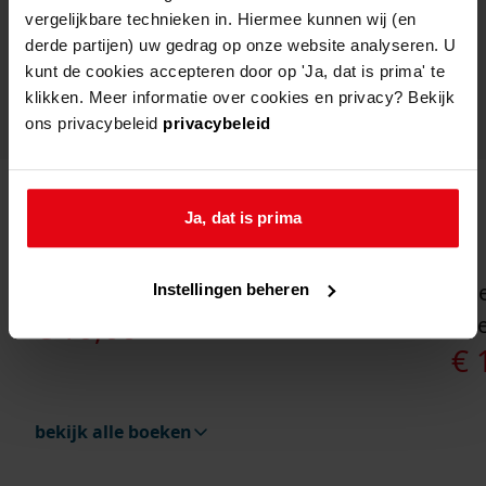
vergelijkbare technieken in. Hiermee kunnen wij (en
Dit rijk geïllustreerde boek (24 x 30 cm),
derde partijen) uw gedrag op onze website analyseren. U
uitgevoerd in full colour en met hardcover telt
kunt de cookies accepteren door op 'Ja, dat is prima' te
ruim 500 pagina’s.
klikken. Meer informatie over cookies en privacy? Bekijk
ons privacybeleid
privacybeleid
uitgelichte boeken
Ja, dat is prima
pittige moide
dri
Ga naar "Pittige moide".
Ga 
Instellingen beheren
€
10,00
boe
€
1
bekijk alle boeken