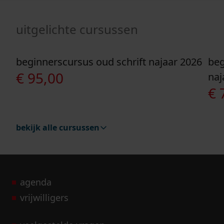
uitgelichte cursussen
beginnerscursus oud schrift najaar 2026
be
Ga naar "Beginnerscursus oud schrift najaar 2026
Ga 
€
95,00
naj
€
7
bekijk alle cursussen
agenda
vrijwilligers