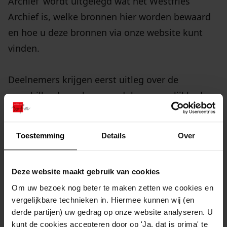
Archief’ wordt uitgelegd wat het Westfries
Archief is, welke bronnen hier worden bewaard
en hoe u deze bronnen via onze website kunt
vinden.
Deelnemers krijgen eerst uitleg over de
verschillende zoek- en raadpleegmogelijkheden
van de website Westfriesarchief.nl. Ook worden
ze gewezen op andere websites waar historische
Toestemming
Details
Over
bronnen over Westfriesland te vinden zijn. In het
tweede deel van de cursus wordt aan de hand
Deze website maakt gebruik van cookies
van enkele zoekopdrachten de opgedane kennis
Om uw bezoek nog beter te maken zetten we cookies en
in de praktijk gebracht. Hierna bent u in staat
vergelijkbare technieken in. Hiermee kunnen wij (en
zelf bronnen voor uw onderzoek te vinden.
derde partijen) uw gedrag op onze website analyseren. U
kunt de cookies accepteren door op 'Ja, dat is prima' te