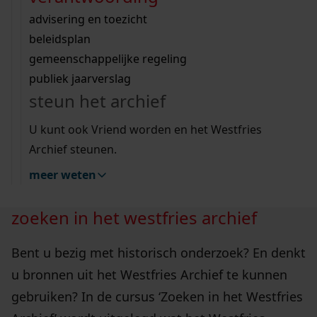
Westfries Archief is, welke bronnen hier worden
Wij helpen u op weg met een aantal zoektips.
bekijk ons geschiedenislokaal
vergunningen
bouwvergunningen
advisering en toezicht
bewaard en hoe u deze bronnen via onze
bekijk alle zoektips
beeld en geluid
omgevingsvergunningen
beleidsplan
website kunt vinden.
uitleg nodig?
gemeenschappelijke regeling
publiek jaarverslag
8 op voorraad
Wij helpen u op weg met een aantal zoektips.
steun het archief
bekijk alle zoektips
zoeken
U kunt ook Vriend worden en het Westfries
toevoegen
in
Archief steunen.
het
meer weten
westfries
archief
zoeken in het westfries archief
7
oktober
Bent u bezig met historisch onderzoek? En denkt
2026
u bronnen uit het Westfries Archief te kunnen
aantal
gebruiken? In de cursus ‘Zoeken in het Westfries