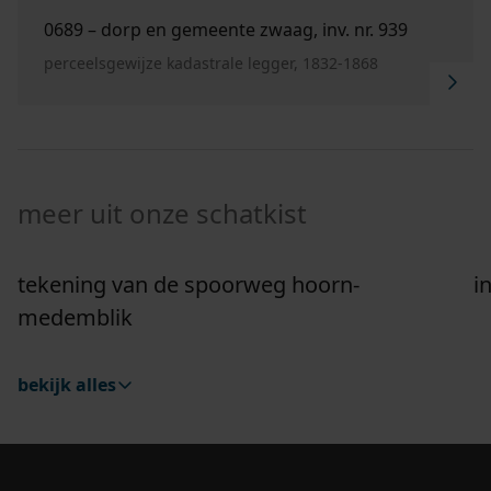
Ga naar "0689 – Dorp en Gemeente Zwaag, inv. nr. 
0689 – dorp en gemeente zwaag, inv. nr. 939
perceelsgewijze kadastrale legger, 1832-1868
meer uit onze schatkist
tekening van de spoorweg hoorn-
i
Ga naar "Tekening van de spoorweg Hoorn-Medemb
G
medemblik
bekijk alles