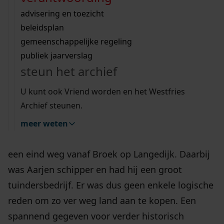
Wij helpen u op weg met een aantal zoektips.
bekijk ons geschiedenislokaal
vergunningen
bouwvergunningen
advisering en toezicht
bekijk alle zoektips
beeld en geluid
omgevingsvergunningen
beleidsplan
uitleg nodig?
gemeenschappelijke regeling
publiek jaarverslag
Wij helpen u op weg met een aantal zoektips.
Aarjen Jacobsz. Kroon en zijn vrouw Jacoba
steun het archief
Keizer woonden hun hele leven in Broek op
bekijk alle zoektips
U kunt ook Vriend worden en het Westfries
Langedijk. In 1835 kocht Aarjen een boerderijtje
Archief steunen.
met boomgaard en erf aan de Bangert in Zwaag.
Maar waarom? In een tijd zonder auto’s en trein
meer weten
en met veel onverharde wegen was Zwaag best
een eind weg vanaf Broek op Langedijk. Daarbij
was Aarjen schipper en had hij een groot
tuindersbedrijf. Er was dus geen enkele logische
reden om zo ver weg land aan te kopen. Een
spannend gegeven voor verder historisch