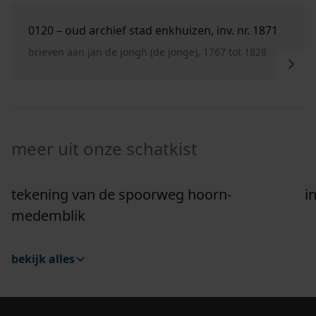
Ga naar "0120 – Oud archief stad Enkhuizen, inv. nr.
0120 – oud archief stad enkhuizen, inv. nr. 1871
brieven aan jan de jongh (de jonge), 1767 tot 1828
meer uit onze schatkist
tekening van de spoorweg hoorn-
i
Ga naar "Tekening van de spoorweg Hoorn-Medemb
G
medemblik
bekijk alles