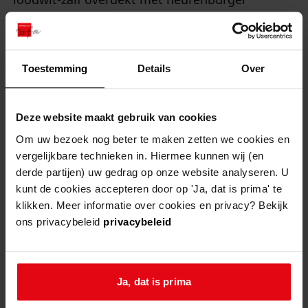
plaaster’ (Loodwit was een kleurstof. Een
‘neurenburger plaaster’ was een special soort
verband met loodpleister en kamfer).
Toestemming
Details
Over
Stap 3: Voor de inwendige verzorging moest de
zieke drie of vier maal daags ‘3 lood bier-azijn
Deze website maakt gebruik van cookies
met wat versche Boter’ tot zich nemen. Verder
Om uw bezoek nog beter te maken zetten we cookies en
mocht er ‘water met wat azijn, Limonade, Bier, of
vergelijkbare technieken in. Hiermee kunnen wij (en
water met een weinig Wijn’ voor de komende
derde partijen) uw gedrag op onze website analyseren. U
kunt de cookies accepteren door op 'Ja, dat is prima' te
veertien dagen worden gedronken.
klikken. Meer informatie over cookies en privacy? Bekijk
Stap 4: Wat betreft voedsel moest de zieke zich
ons privacybeleid
privacybeleid
‘zorgvuldig van Vleesch onthouden, en niets dan
fruit, groenten en schelvruchten eten. Sterk bier,
Wijn, en alle verhittende dranken moeten
Ja, dat is prima
zorgvuldig vermijd worden’. Want ‘hevige