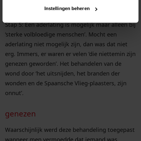
gemoets aandoeningen kunnen oogenbliklijk
Instellingen beheren
den dood veroorzaken’.
Stap 5: Een aderlating is mogelijk maar alleen bij
‘sterke volbloedige menschen’. Mocht een
aderlating niet mogelijk zijn, dan was dat niet
erg. Immers, er waren er velen ‘die niettemin zijn
genezen geworden’. Het behandelen van de
wond door ‘het uitsnijden, het branden der
wonden en de Spaansche Vlieg-plaasters, zijn
onnut’.
genezen
Waarschijnlijk werd deze behandeling toegepast
wanneer men vermoedde dat iemand was