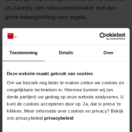
als Catesby, een natuuronderzoeker met een
grote belangstelling voor vogels.
Zowel Edwards als Catesby lieten de resultaten
van hun onderzoek drukken in Engeland. Een
selectie van het werk van Catesby en Edwards
Toestemming
Details
Over
werd in Duitsland uitgegeven door Seligmann.
Dit werk werd door M. Houttuijn bewerkt en
Deze website maakt gebruik van cookies
naar het Nederlands vertaald en vervolgens
Om uw bezoek nog beter te maken zetten we cookies en
vanaf 1772 bij Sepp gedrukt.
vergelijkbare technieken in. Hiermee kunnen wij (en
derde partijen) uw gedrag op onze website analyseren. U
kunt de cookies accepteren door op 'Ja, dat is prima' te
Tekening van een vogel, Le Cardinal
klikken. Meer informatie over cookies en privacy? Bekijk
ons privacybeleid
privacybeleid
vijf banden