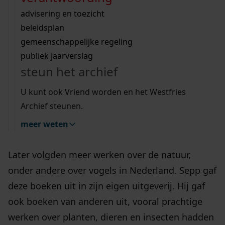
Wij helpen u op weg met een aantal zoektips.
bekijk ons geschiedenislokaal
vergunningen
bouwvergunningen
advisering en toezicht
bekijk alle zoektips
beeld en geluid
omgevingsvergunningen
beleidsplan
uitleg nodig?
gemeenschappelijke regeling
publiek jaarverslag
Wij helpen u op weg met een aantal zoektips.
Jan Christiaan Sepp (1739-1811) was een uitgever
steun het archief
in Amsterdam. Maar hij was ook tekenaar en
bekijk alle zoektips
U kunt ook Vriend worden en het Westfries
graveur met een grote interesse in de natuur,
Archief steunen.
vooral in insecten. Al op jonge leeftijd maakte
hij samen met zijn vader gravures van insecten.
meer weten
De gravures werden gebundeld en gedrukt.
Later volgden meer werken over de natuur,
onder andere over vogels in Nederland. Sepp gaf
deze boeken uit in zijn eigen uitgeverij. Hij gaf
ook boeken van anderen uit, vooral prachtige
werken over planten, dieren en insecten hadden