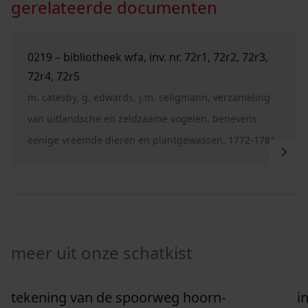
gerelateerde documenten
Ga naar "0219 – Bibliotheek WFA, inv. nr. 72R1, 72R
0219 – bibliotheek wfa, inv. nr. 72r1, 72r2, 72r3,
72r4, 72r5
m. catesby, g. edwards, j.m. seligmann, verzameling
van uitlandsche en zeldzaame vogelen, benevens
eenige vreemde dieren en plantgewassen, 1772-1781
meer uit onze schatkist
tekening van de spoorweg hoorn-
i
Ga naar "Tekening van de spoorweg Hoorn-Medemb
G