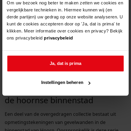
bouwtekeningenarchief
Om uw bezoek nog beter te maken zetten we cookies en
vergelijkbare technieken in. Hiermee kunnen wij (en
derde partijen) uw gedrag op onze website analyseren. U
In 2019 heeft de gemeente Hoorn een bijzondere
kunt de cookies accepteren door op 'Ja, dat is prima' te
collectie tekeningen aan het Westfries Archief
klikken. Meer informatie over cookies en privacy? Bekijk
overgedragen. Het betreft een verzameling
ons privacybeleid
privacybeleid
bouwtekeningen, geveltekeningen en
stadsplattegronden uit de 20e eeuw.
Ja, dat is prima
Instellingen beheren
de hoornse binnenstad
Een deel van de overgedragen collectie bestaat uit
opmetingstekeningen van gevelwanden in de
binnenstad van Hoorn. Oorspronkelijk is deze serie