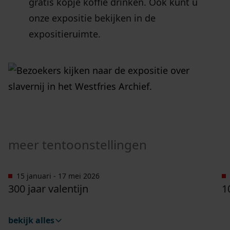
gratis kopje koffie drinken. Ook kunt u
onze expositie bekijken in de
expositieruimte.
meer tentoonstellingen
15 januari - 17 mei 2026
Ga naar "300 jaar Valentijn".
G
300 jaar valentijn
1
bekijk alles