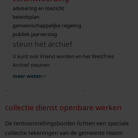
Wij helpen u op weg met een aantal zoektips.
bekijk ons geschiedenislokaal
vergunningen
bouwvergunningen
advisering en toezicht
bekijk alle zoektips
beeld en geluid
omgevingsvergunningen
beleidsplan
Veel mensen bezoeken het Westfries Archief
uitleg nodig?
gemeenschappelijke regeling
voor huizenonderzoek.
publiek jaarverslag
Wij helpen u op weg met een aantal zoektips.
steun het archief
bekijk alle zoektips
Binnenkort zijn alle bouwvergunningen in het
U kunt ook Vriend worden en het Westfries
Westfries Archief gedigitaliseerd. Die vormen
Archief steunen.
een belangrijke bron voor huizenonderzoek.
meer weten
Maar er zijn nog veel meer bronnen die over de
geschiedenis van een huis of gebouw vertellen.
collectie dienst openbare werken
De tentoonstellingsborden lichten een speciale
collectie tekeningen van de gemeente Hoorn