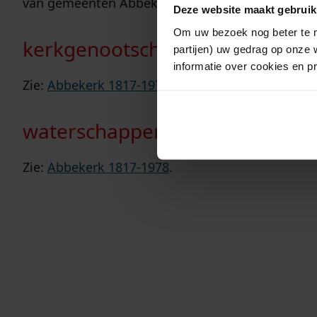
van gemeenten Abbekerk en Lambertschaag in 18
Deze website maakt gebruik
Om uw bezoek nog beter te m
kerkgenootschappen
partijen) uw gedrag op onze 
informatie over cookies en p
Zie:
Abbekerk 1817-1978
.
waterschappen
Zie:
Abbekerk 1817-1978
.