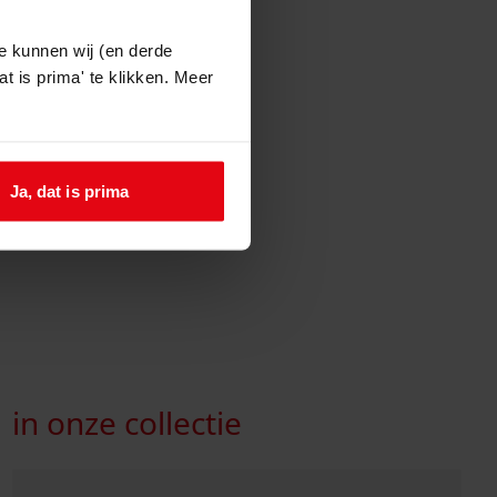
16.
e kunnen wij (en derde
t is prima' te klikken. Meer
Ja, dat is prima
in onze collectie
Ga naar "gemeentebestuur Abbekerk 1812-1945".