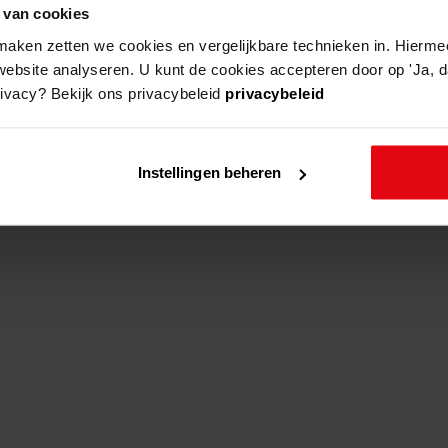
11 als van de fusiegemeente Abbekerk van 1812-18
 van cookies
aken zetten we cookies en vergelijkbare technieken in. Hierme
website analyseren. U kunt de cookies accepteren door op 'Ja, da
rivacy? Bekijk ons privacybeleid
privacybeleid
Instellingen beheren