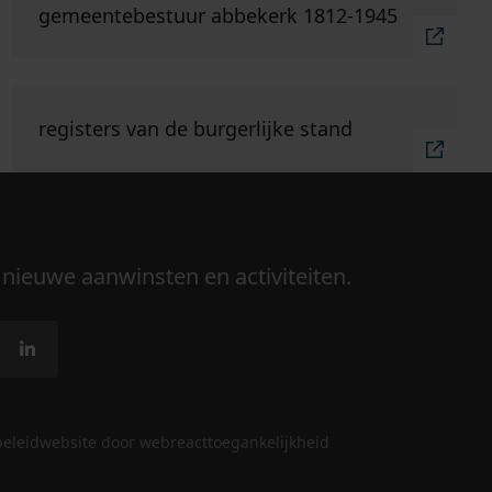
gemeentebestuur abbekerk 1812-1945
Ga naar "registers van de burgerlijke stand".
registers van de burgerlijke stand
 nieuwe aanwinsten en activiteiten.
beleid
website door webreact
toegankelijkheid