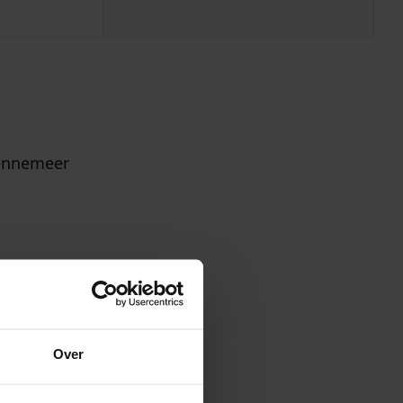
Bennemeer
de Franse
Over
, zowel