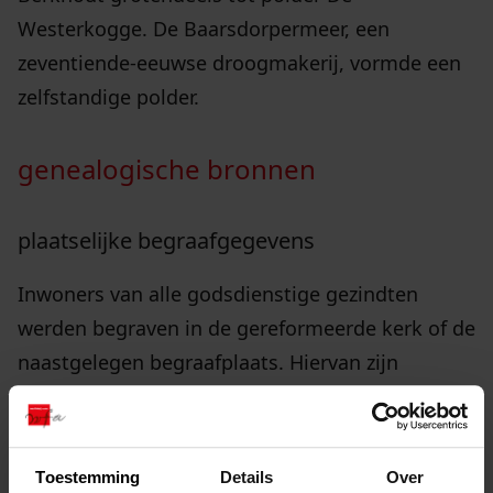
Westerkogge. De Baarsdorpermeer, een
zeventiende-eeuwse droogmakerij, vormde een
zelfstandige polder.
genealogische bronnen
plaatselijke begraafgegevens
Inwoners van alle godsdienstige gezindten
werden begraven in de gereformeerde kerk of de
naastgelegen begraafplaats. Hiervan zijn
gegevens bewaard gebleven uit de jaren 1674-
1687 en 1723-1828.
Toestemming
Details
Over