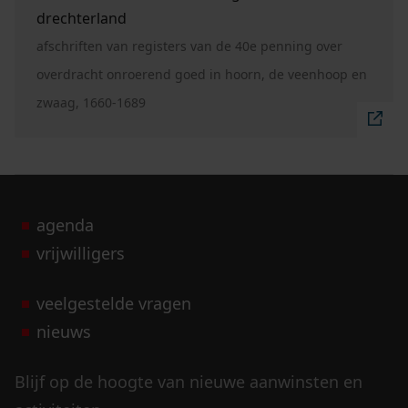
drechterland
afschriften van registers van de 40e penning over
overdracht onroerend goed in hoorn, de veenhoop en
zwaag, 1660-1689
agenda
vrijwilligers
veelgestelde vragen
nieuws
Blijf op de hoogte van nieuwe aanwinsten en