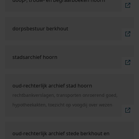
doop-, trouw- en begraafboeken hoorn
Ga naar "dorpsbestuur Berkhout".
dorpsbestuur berkhout
Ga naar "stadsarchief Hoorn".
stadsarchief hoorn
Ga naar "oud-rechterlijk archief stad Hoorn".
oud-rechterlijk archief stad hoorn
rechtbankverslagen, transporten onroerend goed,
hypotheekakten, toezicht op voogdij over wezen
Ga naar "oud-rechterlijk archief stede Berkhout en
oud-rechterlijk archief stede berkhout en