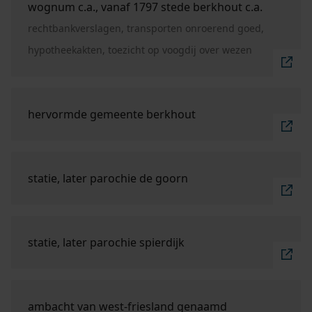
wognum c.a., vanaf 1797 stede berkhout c.a.
rechtbankverslagen, transporten onroerend goed,
hypotheekakten, toezicht op voogdij over wezen
Ga naar "hervormde gemeente Berkhout".
hervormde gemeente berkhout
Ga naar "statie, later parochie De Goorn".
statie, later parochie de goorn
Ga naar "statie, later parochie Spierdijk".
statie, later parochie spierdijk
Ga naar "ambacht van West-Friesland genaamd Dre
ambacht van west-friesland genaamd