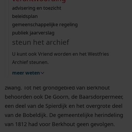
bestuur en grondgebied
Wij helpen u op weg met een aantal zoektips.
bekijk ons geschiedenislokaal
vergunningen
bouwvergunningen
advisering en toezicht
bekijk alle zoektips
beeld en geluid
Berkhout wordt voor het eerst vermeld in een
omgevingsvergunningen
beleidsplan
uitleg nodig?
gemeenschappelijke regeling
baljuwsrekening uit 1311, als
Berchout
. In dit
publiek jaarverslag
document komen onder meer de namen voor
Wij helpen u op weg met een aantal zoektips.
steun het archief
van de oudste misdadigers van het dorp.
bekijk alle zoektips
U kunt ook Vriend worden en het Westfries
Berkhout was een zelfstandig dorp met eigen
Archief steunen.
bestuur. In 1802-1803 kwamen hiervoor de
meer weten
termen “gemeente” en “gemeentebestuur” in
zwang. Tot het grondgebied van Berkhout
behoorden ook De Goorn, de Baarsdorpermeer,
een deel van de Spierdijk en het overgrote deel
van de Bobeldijk. De gemeentelijke herindeling
van 1812 had voor Berkhout geen gevolgen.