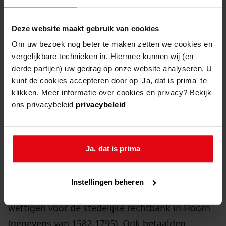
plaatselijke huwelijksgegevens
Huwelijken van alle godsdienstige gezindten
Deze website maakt gebruik van cookies
werden tot begin 1795 verplicht afgekondigd in
Om uw bezoek nog beter te maken zetten we cookies en
vergelijkbare technieken in. Hiermee kunnen wij (en
de gereformeerde kerk of een ander openbaar
derde partijen) uw gedrag op onze website analyseren. U
gebouw. Hiervan zijn gegevens bewaard
kunt de cookies accepteren door op 'Ja, dat is prima' te
gebleven vanaf 1674.
klikken. Meer informatie over cookies en privacy? Bekijk
ons privacybeleid
privacybeleid
gerechtelijke huwelijksgegevens en impost
(= belasting) op trouwen en begraven
Ja, dat is prima
Tijdens de Republiek (tot begin 1795) werden
alleen gereformeerde huwelijken wettelijk
Instellingen beheren
erkend. Andersdenkenden lieten hun huwelijk
wettigen voor de stedelijke rechtbank in Hoorn
(gegevens van 1582-1795). Ook betaalden