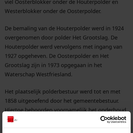
viel Oosterblokker onder de Houterpolder en
Westerblokker onder de Oosterpolder.
De bemaling van de Houterpolder werd in 1924
overgenomen door polder Het Grootslag. De
Houterpolder werd vervolgens met ingang van
1927 opgeheven. De Oosterpolder en Het
Grootslag zijn in 1973 opgegaan in het
Waterschap Westfriesland.
Het plaatselijk polderbestuur werd tot en met
1858 uitgeoefend door het gemeentebestuur.
Hiertoe behoorden voornamelijk het onderhoud
van bepaalde wegen en het innen van de
belastingen voor polders en waterschappen. In