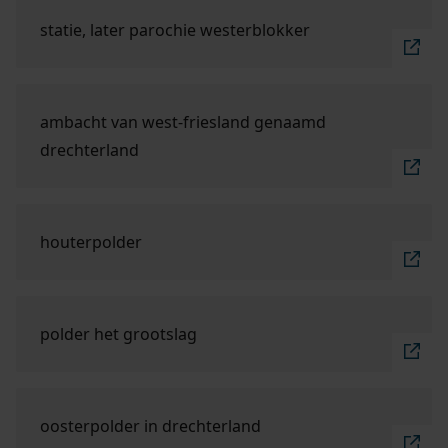
Ga naar "statie, later parochie Westerblokker".
statie, later parochie westerblokker
Ga naar "ambacht van West-Friesland genaamd Dre
ambacht van west-friesland genaamd
drechterland
Ga naar "Houterpolder".
houterpolder
Ga naar "polder Het Grootslag".
polder het grootslag
Ga naar "Oosterpolder in Drechterland".
oosterpolder in drechterland