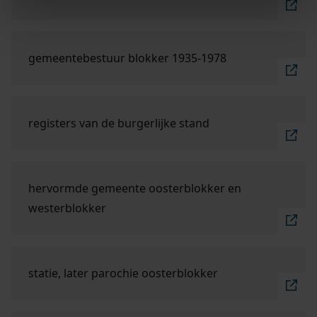
Ga naar "gemeentebestuur Blokker 1935-1978".
gemeentebestuur blokker 1935-1978
Ga naar "registers van de burgerlijke stand".
registers van de burgerlijke stand
Ga naar "hervormde gemeente Oosterblokker en W
hervormde gemeente oosterblokker en
westerblokker
Ga naar "statie, later parochie Oosterblokker".
statie, later parochie oosterblokker