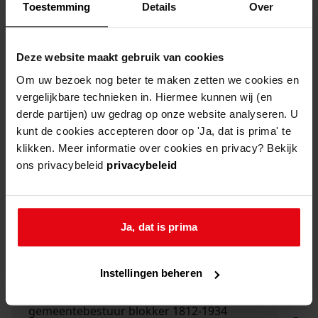
Toestemming
Details
Over
1859 werden hiervoor afzonderlijke besturen
ingesteld: de banne Oosterblokker en de banne
Westerblokker.
Deze website maakt gebruik van cookies
Om uw bezoek nog beter te maken zetten we cookies en
Vanwege hun weinig omvangrijke taak besloot
vergelijkbare technieken in. Hiermee kunnen wij (en
derde partijen) uw gedrag op onze website analyseren. U
het provinciaal bestuur uiteindelijk tot opheffing
kunt de cookies accepteren door op 'Ja, dat is prima' te
van de bannen. Hun taken gingen in 1948 over
klikken. Meer informatie over cookies en privacy? Bekijk
naar de besturen van de polders waarin ze
ons privacybeleid
privacybeleid
lagen.
Ja, dat is prima
in onze collectie
Instellingen beheren
Ga naar "gemeentebestuur Blokker 1812-1934".
gemeentebestuur blokker 1812-1934