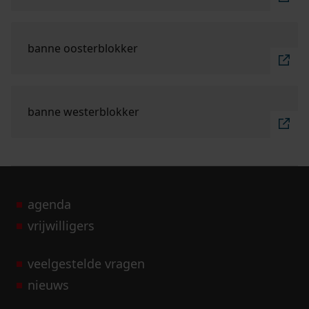
Ga naar "banne Oosterblokker".
banne oosterblokker
Ga naar "banne Westerblokker".
banne westerblokker
agenda
vrijwilligers
veelgestelde vragen
nieuws