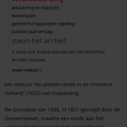
bestuur en grondgebied
Wij helpen u op weg met een aantal zoektips.
bekijk ons geschiedenislokaal
vergunningen
bouwvergunningen
advisering en toezicht
bekijk alle zoektips
beeld en geluid
De gemeente Blokker is in 1812 ontstaan door
omgevingsvergunningen
beleidsplan
uitleg nodig?
gemeenschappelijke regeling
samenvoeging van Oosterblokker en
publiek jaarverslag
Westerblokker.
Wij helpen u op weg met een aantal zoektips.
steun het archief
bekijk alle zoektips
In eerste instantie waren op
U kunt ook Vriend worden en het Westfries
plattelandsgemeenten respectievelijk het
Archief steunen.
“Reglement van bestuur voor het platteland der
meer weten
Provincie Holland” (1816) en het “Reglement op
het bestuur ten platten lande in de Provincie
Holland” (1825) van toepassing.
De Grondwet van 1848, in 1851 gevolgd door de
Gemeentewet, maakte een einde aan het