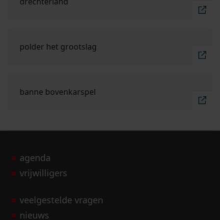
drechterland
Ga naar "polder Het Grootslag".
polder het grootslag
Ga naar "banne Bovenkarspel".
banne bovenkarspel
agenda
vrijwilligers
veelgestelde vragen
nieuws