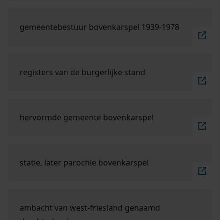
Ga naar "gemeentebestuur Bovenkarspel 1939-197
gemeentebestuur bovenkarspel 1939-1978
Ga naar "registers van de burgerlijke stand".
registers van de burgerlijke stand
Ga naar "hervormde gemeente Bovenkarspel".
hervormde gemeente bovenkarspel
Ga naar "statie, later parochie Bovenkarspel".
statie, later parochie bovenkarspel
Ga naar "ambacht van West-Friesland genaamd Dre
ambacht van west-friesland genaamd