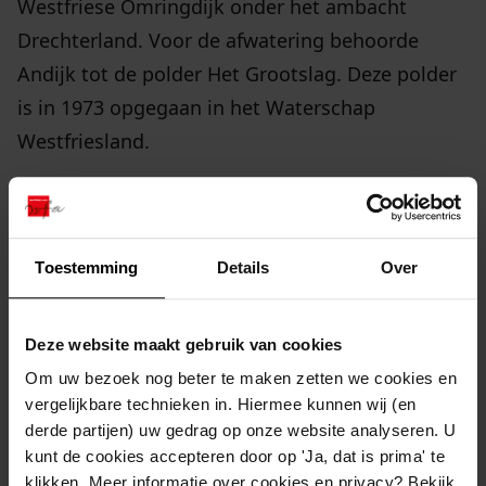
Westfriese Omringdijk onder het ambacht
Drechterland. Voor de afwatering behoorde
Andijk tot de polder Het Grootslag. Deze polder
is in 1973 opgegaan in het Waterschap
Westfriesland.
Voor het plaatselijk polderbestuur werden in
1859 gereglementeerde besturen ingesteld,
Toestemming
Details
Over
waaronder de banne Bovenkarspel. Ook vóór
1859 fungeerde in Bovenkarspel reeds een
plaatselijk polderbestuur, het college van
Deze website maakt gebruik van cookies
landrijken, dat voor zover bekend niet
Om uw bezoek nog beter te maken zetten we cookies en
gereglementeerd was. De taak betrof
vergelijkbare technieken in. Hiermee kunnen wij (en
derde partijen) uw gedrag op onze website analyseren. U
voornamelijk het onderhoud van enkele wegen
kunt de cookies accepteren door op 'Ja, dat is prima' te
en het innen van de omslagen
klikken. Meer informatie over cookies en privacy? Bekijk