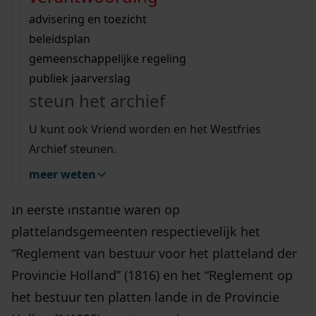
bestuur en grondgebied
Wij helpen u op weg met een aantal zoektips.
bekijk ons geschiedenislokaal
vergunningen
bouwvergunningen
advisering en toezicht
bekijk alle zoektips
beeld en geluid
De gemeente Bovenkarspel is in 1812 ontstaan.
omgevingsvergunningen
beleidsplan
uitleg nodig?
gemeenschappelijke regeling
Het noordelijk deel van de vroegere gemeente
publiek jaarverslag
Bovenkarspel werd toen gevoegd bij de nieuw
Wij helpen u op weg met een aantal zoektips.
steun het archief
gevormde gemeente Andijk, het zuidelijk deel
bekijk alle zoektips
ging verder als de nieuwe gemeente
U kunt ook Vriend worden en het Westfries
Bovenkarspel. De gemeentelijke herindeling van
Archief steunen.
1817 had voor Bovenkarspel geen gevolgen.
meer weten
In eerste instantie waren op
plattelandsgemeenten respectievelijk het
“Reglement van bestuur voor het platteland der
Provincie Holland” (1816) en het “Reglement op
het bestuur ten platten lande in de Provincie