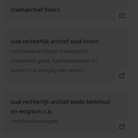
Ga naar "stadsarchief Hoorn".
stadsarchief hoorn
Ga naar "oud-rechterlijk archief stad Hoorn".
oud-rechterlijk archief stad hoorn
rechtbankverslagen, transporten
onroerend goed, hypotheekakten en
toezicht op voogdij over wezen
Ga naar "oud-rechterlijk archief stede Berkhout en
oud-rechterlijk archief stede berkhout
en wognum c.a.
rechtbankverslagen