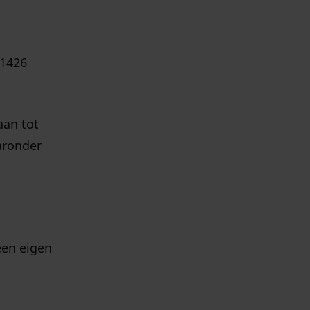
 1426
aan tot
aronder
een eigen