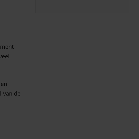
cument
veel
men
l van de