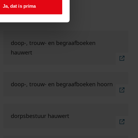
Ja, dat is prima
in onze collectie
Ga naar "doop-, trouw- en begraafboeken Hauwert"
doop-, trouw- en begraafboeken
hauwert
Ga naar "doop-, trouw- en begraafboeken Hoorn".
doop-, trouw- en begraafboeken hoorn
Ga naar "dorpsbestuur Hauwert".
dorpsbestuur hauwert