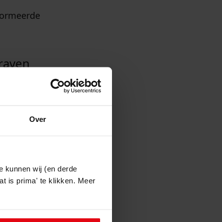
eformeerde
graven
1582-
Over
rn
trouwen en
e kunnen wij (en derde
t is prima' te klikken. Meer