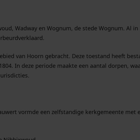
woud, Wadway en Wognum, de stede Wognum. Al in
erbeurdverklaard.
ebied van Hoorn gebracht. Deze toestand heeft best
-1804. In deze periode maakte een aantal dorpen, wa
urisdicties.
auwert vormde een zelfstandige kerkgemeente met 
ie Nibbixwoud.