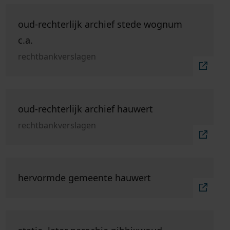
Ga naar "oud-rechterlijk archief stede Wognum c.a."
oud-rechterlijk archief stede wognum
c.a.
rechtbankverslagen
Ga naar "oud-rechterlijk archief Hauwert".
oud-rechterlijk archief hauwert
rechtbankverslagen
Ga naar "hervormde gemeente Hauwert".
hervormde gemeente hauwert
Ga naar "statie, later parochie Nibbixwoud".