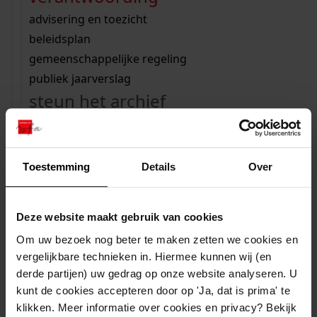
Vind hier de informatie die Gemeente
Wij helpen u op weg met een aantal zoektips.
bekijk ons geschiedenislokaal
vergunningen
bouwvergunningen
advisering en toezicht
Medemblik naar aanleiding van de Wet Open
bekijk alle zoektips
beeld en geluid
omgevingsvergunningen
beleidsplan
Overheid openbaar heeft gemaakt.
uitleg nodig?
gemeenschappelijke regeling
publiek jaarverslag
Wij helpen u op weg met een aantal zoektips.
steun het archief
bekijk alle zoektips
U kunt ook Vriend worden en het Westfries
Archief steunen.
Toestemming
Details
Over
meer weten
overzicht gepubliceerde woo informatie
Deze website maakt gebruik van cookies
woo-verzoek doen bij
Om uw bezoek nog beter te maken zetten we cookies en
gemeente medemblik
vergelijkbare technieken in. Hiermee kunnen wij (en
derde partijen) uw gedrag op onze website analyseren. U
kunt de cookies accepteren door op 'Ja, dat is prima' te
woo-verzoek indienen
klikken. Meer informatie over cookies en privacy? Bekijk