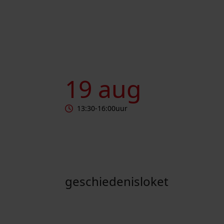
Geschiedenisloket
19 aug
13:30
-
16:00
uur
geschiedenisloket