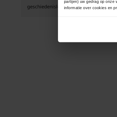
Ga naar "Geschiedenisloket in het Westfries
partijen) uw gedrag op onze 
geschiedenisloket in het westfries archi
informatie over cookies en p