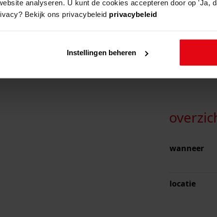
 Archief".
website analyseren. U kunt de cookies accepteren door op 'Ja, da
ef
rivacy? Bekijk ons privacybeleid
privacybeleid
Instellingen beheren
overzic
wanneer
locatie