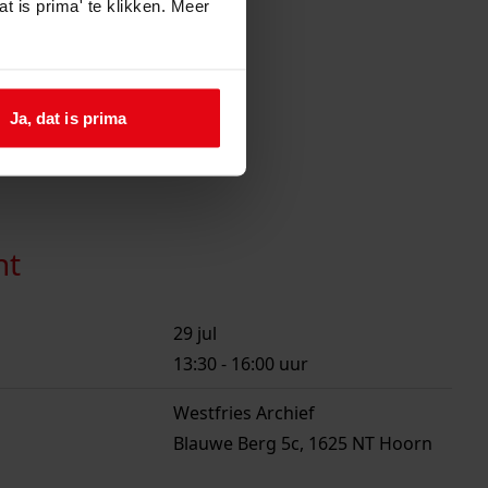
t is prima' te klikken. Meer
Ja, dat is prima
ht
29 jul
13:30
-
16:00
uur
Westfries Archief
Blauwe Berg 5c, 1625 NT Hoorn