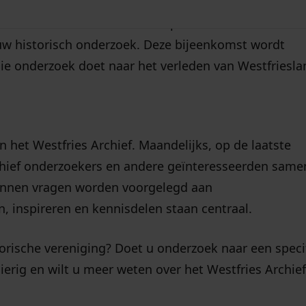
et Geschiedenisloket weer open. U kunt dan in het
 uw historisch onderzoek. Deze bijeenkomst wordt
ie onderzoek doet naar het verleden van Westfriesla
n het Westfries Archief. Maandelijks, op de laatste
ief onderzoekers en andere geïnteresseerden samen
kunnen vragen worden voorgelegd aan
 inspireren en kennisdelen staan centraal.
storische vereniging? Doet u onderzoek naar een speci
ig en wilt u meer weten over het Westfries Archief