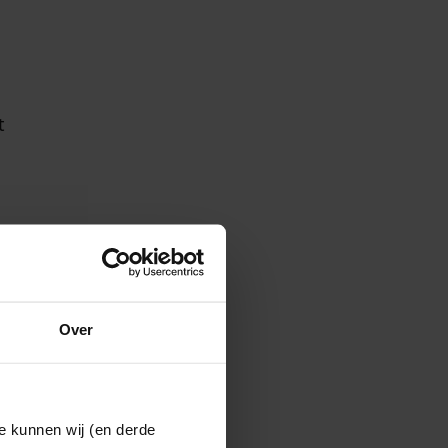
t
 uur
Over
e kunnen wij (en derde