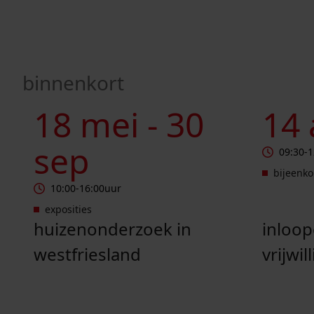
binnenkort
Huizenonderzoek in Westfriesland
Inloopocht
18 mei -
30
14
sep
09:30
-
1
bijeenk
10:00
-
16:00
uur
exposities
huizenonderzoek in
inloo
westfriesland
vrijwil