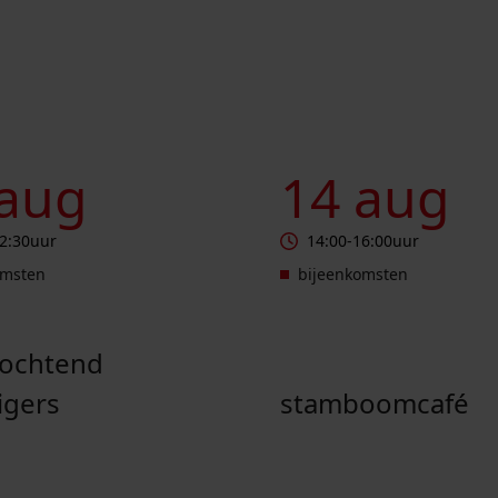
end vrijwilligers
Stamboomcafé
 aug
14 aug
2:30
uur
14:00
-
16:00
uur
omsten
bijeenkomsten
pochtend
ligers
stamboomcafé