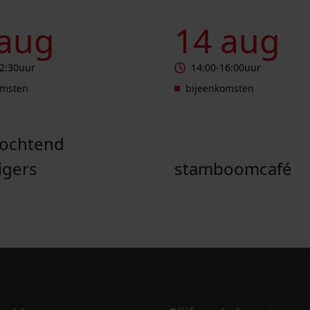
end vrijwilligers
Stamboomcafé
 aug
14 aug
2:30
uur
14:00
-
16:00
uur
omsten
bijeenkomsten
pochtend
ligers
stamboomcafé