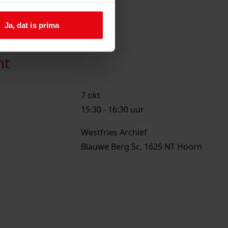
Ja, dat is prima
ht
7 okt
15:30
-
16:30
uur
Westfries Archief
Blauwe Berg 5c, 1625 NT Hoorn