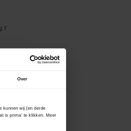
g 7
n is
Over
e kunnen wij (en derde
t is prima' te klikken. Meer