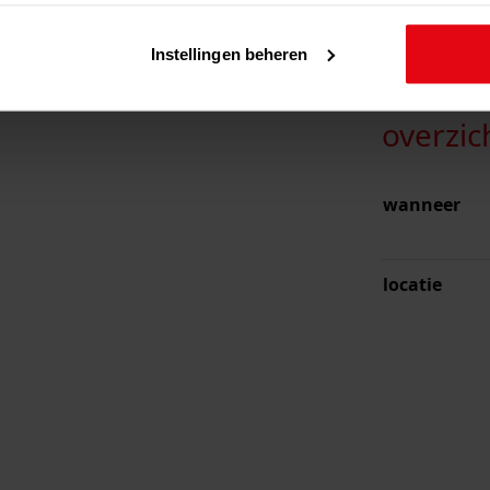
Instellingen beheren
overzic
wanneer
locatie