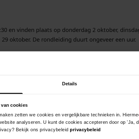
30 en vinden plaats op donderdag 2 oktober, dinsda
9 oktober. De rondleiding duurt ongeveer een uur.
ar en vol is vol. De toegang is
gratis
, maar aanmelde
Details
Geschiedenis".
 van cookies
iedenis
aken zetten we cookies en vergelijkbare technieken in. Hierme
website analyseren. U kunt de cookies accepteren door op 'Ja, da
rivacy? Bekijk ons privacybeleid
privacybeleid