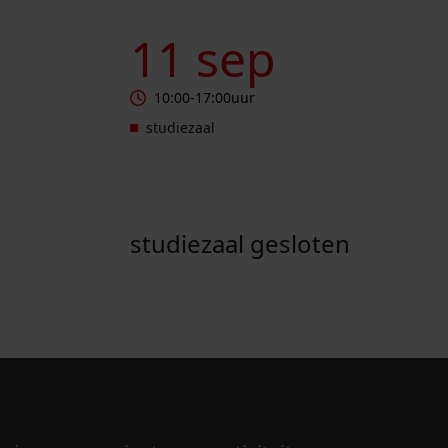
Studiezaal gesloten
11 sep
10:00
-
17:00
uur
studiezaal
studiezaal gesloten