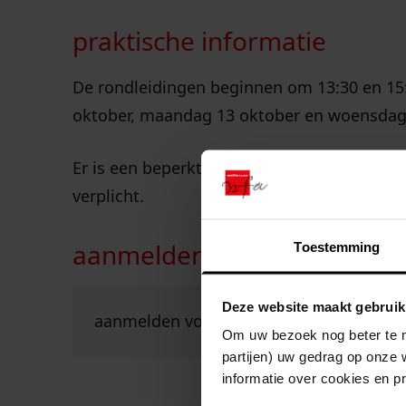
praktische informatie
De rondleidingen beginnen om 13:30 en 15:
oktober, maandag 13 oktober en woensdag 2
Er is een beperkt aantal plaatsen beschikba
verplicht.
aanmelden
Toestemming
Ga naar "Aanmelden voor de Maand van de 
Deze website maakt gebruik
aanmelden voor de maand van de gesch
Om uw bezoek nog beter te m
partijen) uw gedrag op onze 
informatie over cookies en p