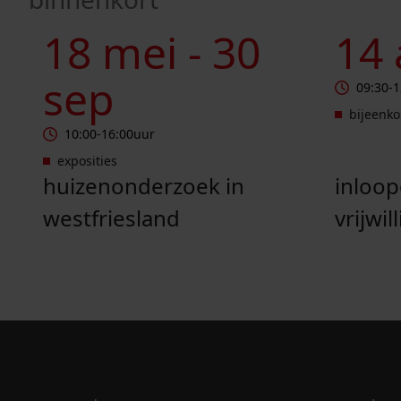
Huizenonderzoek in Westfriesland
Inloopocht
18 mei -
30
14
sep
09:30
-
1
bijeenk
10:00
-
16:00
uur
exposities
huizenonderzoek in
inloo
westfriesland
vrijwil