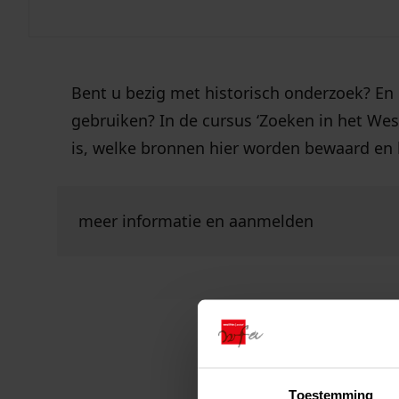
archief
Bent u bezig met historisch onderzoek? En 
11 jun
gebruiken? In de cursus ‘Zoeken in het West
is, welke bronnen hier worden bewaard en 
Ga naar "Meer informatie en aanmelden".
meer informatie en aanmelden
Toestemming