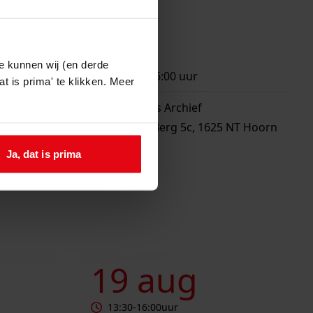
ht
11 jun
e kunnen wij (en derde
13:30
-
16:00
uur
t is prima' te klikken. Meer
Westfries Archief
Blauwe Berg 5c, 1625 NT Hoorn
Ja, dat is prima
Geschiedenisloket
19 aug
13:30
-
16:00
uur