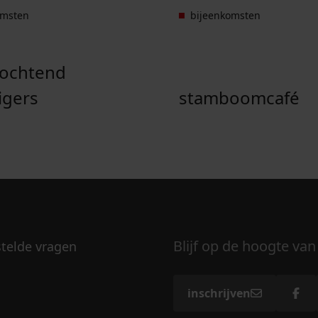
omsten
bijeenkomsten
pochtend
ligers
stamboomcafé
Blijf op de hoogte van
stelde vragen
inschrijven