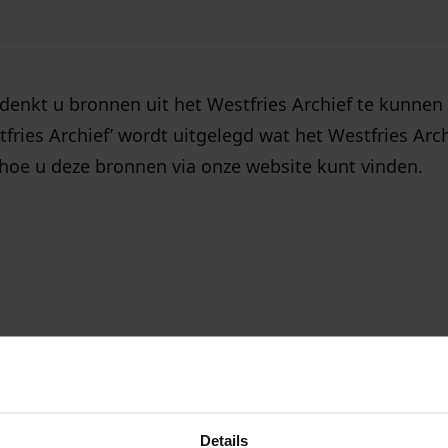
denkt u bronnen uit het Westfries Archief te kunnen
fries Archief’ wordt uitgelegd wat het Westfries Arch
hoe u deze bronnen via onze website kunt vinden.
Details