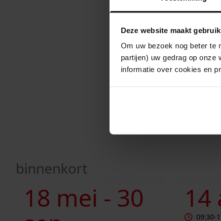
Deze website maakt gebruik
Om uw bezoek nog beter te m
partijen) uw gedrag op onze 
informatie over cookies en p
binnenkort
Huizenonderzoek in Westfriesland
Inloopocht
18 mei -
30
14
09:30
-
1