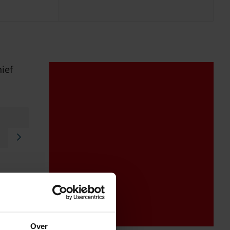
ief
Over