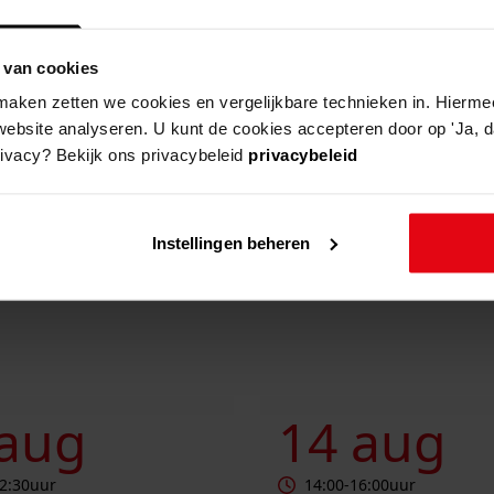
overzic
 van cookies
wanneer
aken zetten we cookies en vergelijkbare technieken in. Hierme
website analyseren. U kunt de cookies accepteren door op 'Ja, da
rivacy? Bekijk ons privacybeleid
privacybeleid
locatie
Instellingen beheren
end vrijwilligers
Stamboomcafé
 aug
14 aug
2:30
uur
14:00
-
16:00
uur