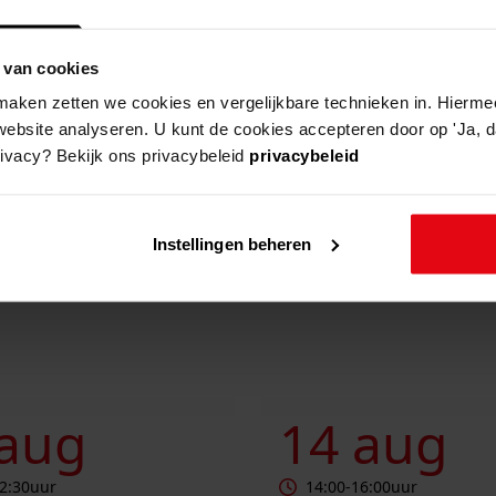
overzic
 van cookies
wanneer
aken zetten we cookies en vergelijkbare technieken in. Hierme
website analyseren. U kunt de cookies accepteren door op 'Ja, da
rivacy? Bekijk ons privacybeleid
privacybeleid
locatie
Instellingen beheren
end vrijwilligers
Stamboomcafé
 aug
14 aug
2:30
uur
14:00
-
16:00
uur