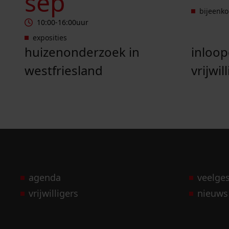
sep
bijeenk
10:00
-
16:00
uur
exposities
huizenonderzoek in
inloo
westfriesland
vrijwil
agenda
veelge
vrijwilligers
nieuws