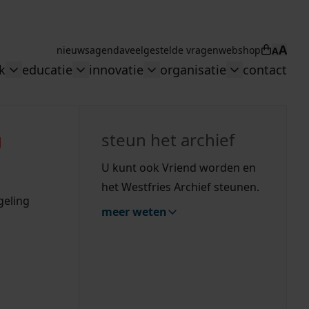
A
nieuws
agenda
veelgestelde vragen
webshop
A
Winkel
k
educatie
innovatie
organisatie
contact
n overheid"
menu: "Collectie"
Toggle submenu: "Onderzoek"
Toggle submenu: "educatie"
Toggle submenu: "innovati
Toggle subme
zoeken
g
hiefstukken op de westfriese kaart
vergunningen
uitleg nodig?
uitleg nodig?
geschiedenislokaal
steun het archief
bouwvergunningen
Wij helpen u op weg met een aantal zoektips.
Wij helpen u op weg met een aantal zoektips.
bekijk ons geschiedenislokaal
U kunt ook Vriend worden en
omgevingsvergunningen
het Westfries Archief steunen.
bekijk alle zoektips
bekijk alle zoektips
geling
meer weten