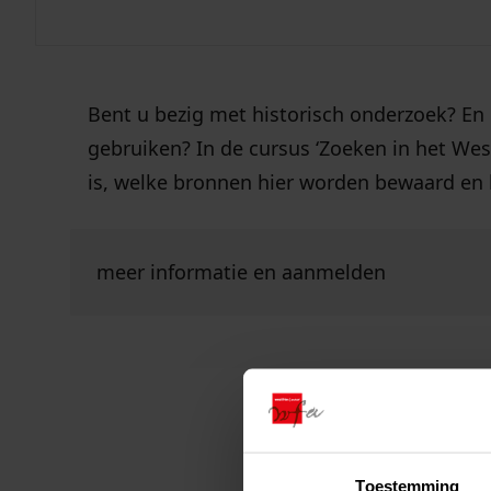
archief
Bent u bezig met historisch onderzoek? En 
3 dec
gebruiken? In de cursus ‘Zoeken in het West
is, welke bronnen hier worden bewaard en 
Ga naar "Meer informatie en aanmelden".
meer informatie en aanmelden
Toestemming