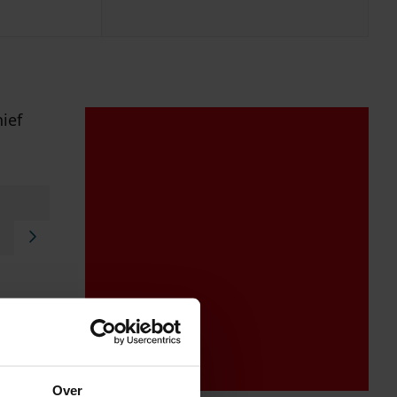
ief
Over