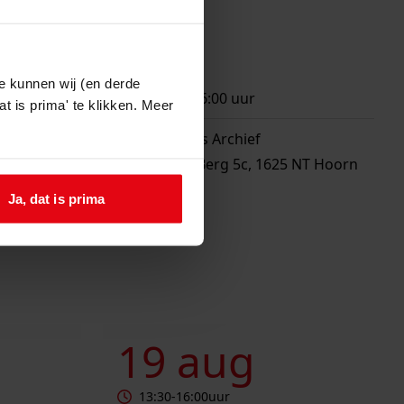
ht
3 dec
e kunnen wij (en derde
13:30
-
16:00
uur
t is prima' te klikken. Meer
Westfries Archief
Blauwe Berg 5c, 1625 NT Hoorn
Ja, dat is prima
Geschiedenisloket
19 aug
13:30
-
16:00
uur