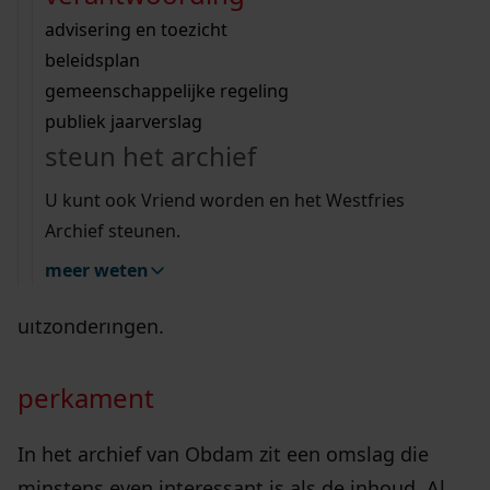
Wij helpen u op weg met een aantal zoektips.
bekijk ons geschiedenislokaal
obdam
vergunningen
bouwvergunningen
advisering en toezicht
bekijk alle zoektips
beeld en geluid
omgevingsvergunningen
beleidsplan
uitleg nodig?
gemeenschappelijke regeling
publiek jaarverslag
Wij helpen u op weg met een aantal zoektips.
steun het archief
bekijk alle zoektips
De functie van een omslag in het archief is het
U kunt ook Vriend worden en het Westfries
beschermen tegen beschadiging en stof van de
Archief steunen.
stukken die in die omslag zitten. De omslag zelf
meer weten
is verder totaal onbelangrijk. Maar er zijn
uitzonderingen.
perkament
In het archief van Obdam zit een omslag die
minstens even interessant is als de inhoud. Al