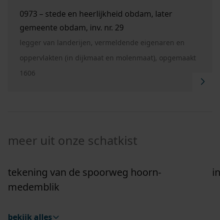
Ga naar "0973 – Stede en heerlijkheid Obdam, late
0973 – stede en heerlijkheid obdam, later
gemeente obdam, inv. nr. 29
legger van landerijen, vermeldende eigenaren en
oppervlakten (in dijkmaat en molenmaat), opgemaakt
1606
meer uit onze schatkist
tekening van de spoorweg hoorn-
i
Ga naar "Tekening van de spoorweg Hoorn-Medemb
G
medemblik
bekijk alles