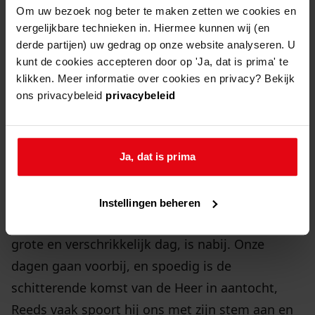
nos hortatur, et dicit: Priusquam ostium Paradisi
Om uw bezoek nog beter te maken zetten we cookies en
vergelijkbare technieken in. Hiermee kunnen wij (en
claudatur, unusquisque vestrum cito properet,
derde partijen) uw gedrag op onze website analyseren. U
ut videatis Immortalum Sponsum et possideatis
kunt de cookies accepteren door op 'Ja, dat is prima' te
regnum caelorum. V. Ecce mater nostra
klikken. Meer informatie over cookies en privacy? Bekijk
Jerusalem com magno affectu clamat ad nos, et
ons privacybeleid
privacybeleid
Dicit: Venite, filii mei dilectissimi, venite adme.
Ut videatis.”
Ja, dat is prima
De Nederlandse vertaling is:
Instellingen beheren
“Ziet, innig geliefden, dé dag van het oordeel, de
grote en verschrikkelijk dag, is nabij. Onze
dagen gaan voorbij, en spoedig is de
schitterende komst van de Heer in aantocht,
Reeds vaak spoort hij ons met zijn stem aan en