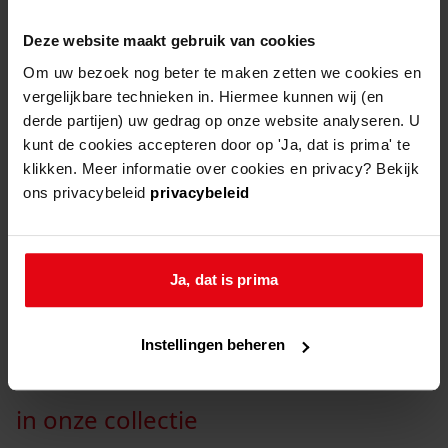
gerechtelijke huwelijksgegevens en impost
Deze website maakt gebruik van cookies
(= belasting) op trouwen en begraven
Om uw bezoek nog beter te maken zetten we cookies en
Tijdens de Republiek (tot begin 1795) werden
vergelijkbare technieken in. Hiermee kunnen wij (en
derde partijen) uw gedrag op onze website analyseren. U
alleen gereformeerde huwelijken wettelijk
kunt de cookies accepteren door op 'Ja, dat is prima' te
erkend. Andersdenkenden lieten hun huwelijk
klikken. Meer informatie over cookies en privacy? Bekijk
wettigen voor de stedelijke rechtbank in
ons privacybeleid
privacybeleid
Medemblik. De in Hoog- en Laag-Zwaagdijk
betaalde impost op trouwen en begraven werd
tot 1795 door Medemblik geregistreerd, van
Ja, dat is prima
1795-1805 in Wervershoof.
Instellingen beheren
in onze collectie