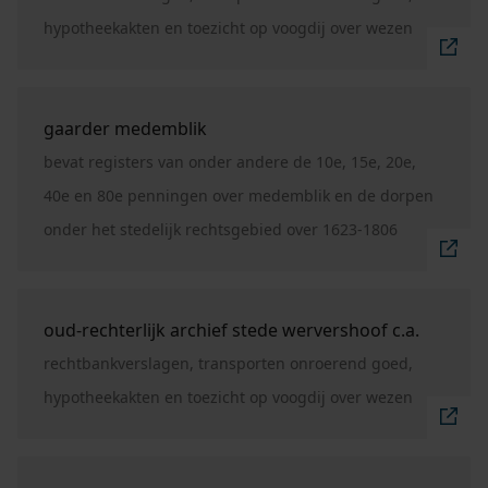
hypotheekakten en toezicht op voogdij over wezen
Ga naar "gaarder Medemblik".
gaarder medemblik
bevat registers van onder andere de 10e, 15e, 20e,
40e en 80e penningen over medemblik en de dorpen
onder het stedelijk rechtsgebied over 1623-1806
Ga naar "oud-rechterlijk archief stede Wervershoof 
oud-rechterlijk archief stede wervershoof c.a.
rechtbankverslagen, transporten onroerend goed,
hypotheekakten en toezicht op voogdij over wezen
Ga naar "hervormde gemeente Wervershoof".