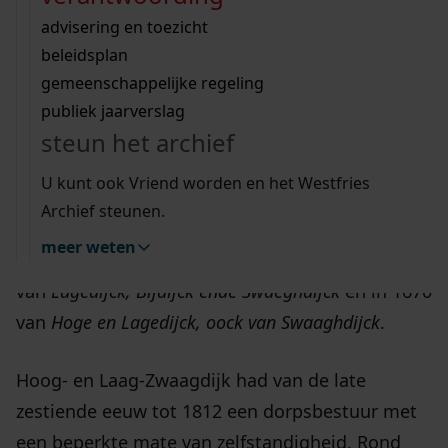
Wij helpen u op weg met een aantal zoektips.
bekijk ons geschiedenislokaal
vergunningen
bouwvergunningen
advisering en toezicht
bekijk alle zoektips
beeld en geluid
bestuur en grondgebied
omgevingsvergunningen
beleidsplan
uitleg nodig?
gemeenschappelijke regeling
Hoog- en Laag-Zwaagdijk komt voor zover
publiek jaarverslag
Wij helpen u op weg met een aantal zoektips.
bekend in 1582 voor het eerst in de bronnen
steun het archief
bekijk alle zoektips
voor als
Lagewech
,
Onderdijck ende Swagedijck
. De
U kunt ook Vriend worden en het Westfries
schrijfwijze kan sterk verschillen. In 1622 heet
Archief steunen.
Hoog- en Laag-Zwaagdijk kortweg
Hogedijck
, in
meer weten
1656
Hooge, Lage en Swagedijk
, in 1663-1664
van
Lagedijck, Bijdijck ende Swaeghdijck
en in 1670
van
Hoge en Lagedijck, oock van Swaaghdijck
.
Hoog- en Laag-Zwaagdijk had van de late
zestiende eeuw tot 1812 een dorpsbestuur met
een beperkte mate van zelfstandigheid. Rond