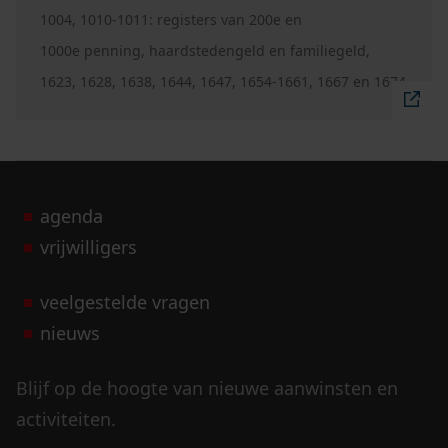
1004, 1010-1011: registers van 200e en
1000e penning, haardstedengeld en familiegeld,
1623, 1628, 1638, 1644, 1647, 1654-1661, 1667 en 1674
agenda
vrijwilligers
veelgestelde vragen
nieuws
Blijf op de hoogte van nieuwe aanwinsten en
activiteiten.