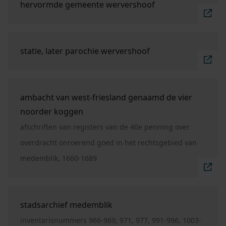
hervormde gemeente wervershoof
Ga naar "statie, later parochie Wervershoof".
statie, later parochie wervershoof
Ga naar "ambacht van West-Friesland genaamd de 
ambacht van west-friesland genaamd de vier
noorder koggen
afschriften van registers van de 40e penning over
overdracht onroerend goed in het rechtsgebied van
medemblik, 1660-1689
Ga naar "stadsarchief Medemblik".
stadsarchief medemblik
inventarisnummers 966-969, 971, 977, 991-996, 1003-