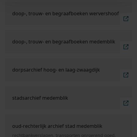
Ga naar "doop-, trouw- en begraafboeken Werversh
doop-, trouw- en begraafboeken wervershoof
Ga naar "doop-, trouw- en begraafboeken Medembl
doop-, trouw- en begraafboeken medemblik
Ga naar "dorpsarchief Hoog- en Laag-Zwaagdijk".
dorpsarchief hoog- en laag-zwaagdijk
Ga naar "stadsarchief Medemblik".
stadsarchief medemblik
Ga naar "oud-rechterlijk archief stad Medemblik".
oud-rechterlijk archief stad medemblik
rechtbankverslagen, transporten onroerend goed,