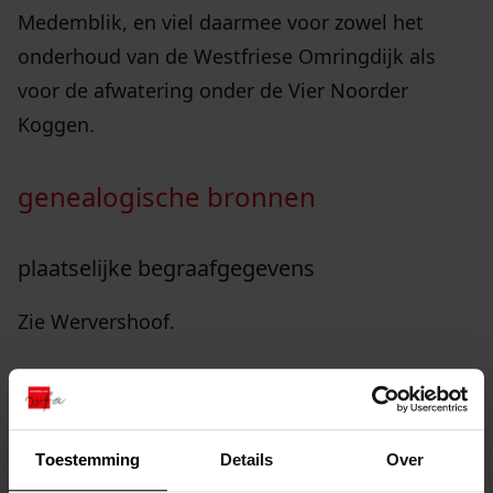
Medemblik, en viel daarmee voor zowel het
onderhoud van de Westfriese Omringdijk als
voor de afwatering onder de Vier Noorder
Koggen.
genealogische bronnen
plaatselijke begraafgegevens
Zie Wervershoof.
plaatselijke huwelijksgegevens
Zie Wervershoof.
Toestemming
Details
Over