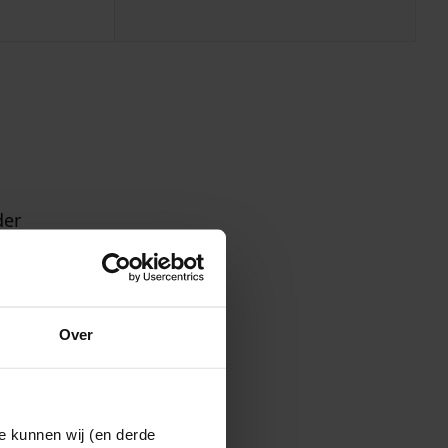
der
, Koedijk,
charwoude
Over
wenburg
inder
e kunnen wij (en derde