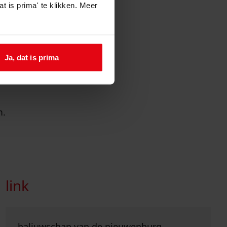
t is prima' te klikken. Meer
elijke
ondslag
Ja, dat is prima
m.
link
Ga naar "baljuwschap van de Nieuwenburg".
baljuwschap van de nieuwenburg