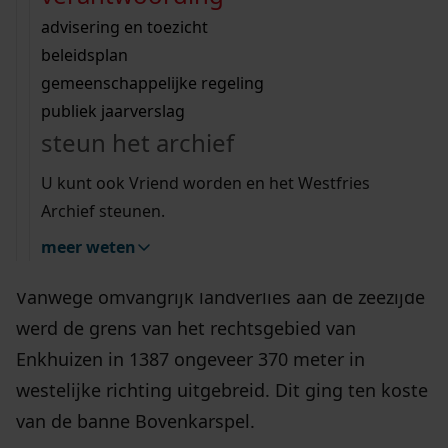
geschiedenis
Wij helpen u op weg met een aantal zoektips.
bekijk ons geschiedenislokaal
vergunningen
bouwvergunningen
advisering en toezicht
bekijk alle zoektips
beeld en geluid
Enkhuizen kreeg op 27 januari 1356
omgevingsvergunningen
beleidsplan
uitleg nodig?
gemeenschappelijke regeling
stadsrechten van hertog Willem V van Beieren.
publiek jaarverslag
Het privilege spreekt overigens van verlening
Wij helpen u op weg met een aantal zoektips.
steun het archief
van poortrecht aan de inwoners van
Enchusen
bekijk alle zoektips
ende Gommerskerspel
. Deze twee dorpen waren
U kunt ook Vriend worden en het Westfries
waarschijnlijk al voor 1356 tot één nederzetting
Archief steunen.
versmolten.
meer weten
Vanwege omvangrijk landverlies aan de zeezijde
werd de grens van het rechtsgebied van
Enkhuizen in 1387 ongeveer 370 meter in
westelijke richting uitgebreid. Dit ging ten koste
van de banne Bovenkarspel.