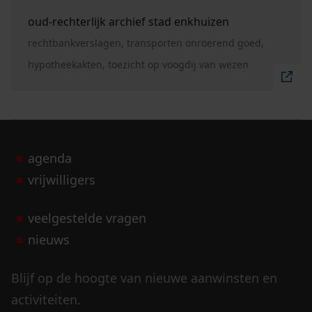
Ga naar "oud-rechterlijk archief stad Enkhuizen".
oud-rechterlijk archief stad enkhuizen
rechtbankverslagen, transporten onroerend goed,
hypotheekakten, toezicht op voogdij van wezen
agenda
vrijwilligers
veelgestelde vragen
nieuws
Blijf op de hoogte van nieuwe aanwinsten en
activiteiten.