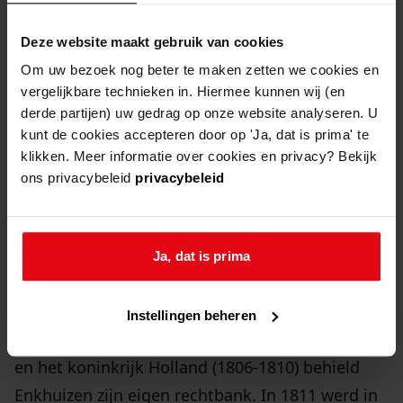
toezicht op het door deze voogden gevoerde
beheer.
Deze website maakt gebruik van cookies
Om uw bezoek nog beter te maken zetten we cookies en
Door de groei van de stad breidden de
vergelijkbare technieken in. Hiermee kunnen wij (en
derde partijen) uw gedrag op onze website analyseren. U
werkzaamheden van het gerecht zich uit, en
kunt de cookies accepteren door op 'Ja, dat is prima' te
daardoor ook het aantal gerechtelijke
klikken. Meer informatie over cookies en privacy? Bekijk
functionarissen. De commissarissen van kleine
ons privacybeleid
privacybeleid
zaken behandelden bijvoorbeeld eenvoudige
rechtszaken. En voor het toezicht op het beheer
van weesgoederen werden aparte weesmeesters
Ja, dat is prima
aangesteld.
Instellingen beheren
Ook tijdens de Bataafse Republiek (1795-1806)
en het koninkrijk Holland (1806-1810) behield
Enkhuizen zijn eigen rechtbank. In 1811 werd in