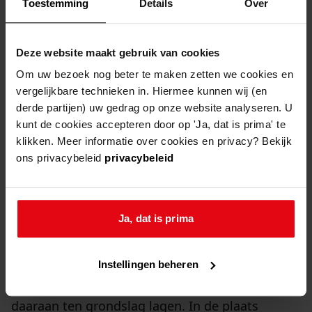
Toestemming
Details
Over
het passeren van allerlei akten, waaronder
verkoopakten van onroerend goed en
hypotheekakten. Ten slotte wezen de schepenen
Deze website maakt gebruik van cookies
de voogden van weeskinderen aan en hielden zij
Om uw bezoek nog beter te maken zetten we cookies en
toezicht op het door deze voogden gevoerde
vergelijkbare technieken in. Hiermee kunnen wij (en
derde partijen) uw gedrag op onze website analyseren. U
beheer.
kunt de cookies accepteren door op 'Ja, dat is prima' te
klikken. Meer informatie over cookies en privacy? Bekijk
De stede Obdam bleef bestaan tijdens de
ons privacybeleid
privacybeleid
Bataafse Republiek (1795-1806) en het koninkrijk
Holland (1806-1810). In maart 1811 werd in ons
land de Franse wetgeving ingevoerd. Dit
Ja, dat is prima
betekende de opheffing van de
plattelandssteden en hun rechtbanken en de
Instellingen beheren
liquidatie van de middeleeuwse privileges die
daaraan ten grondslag lagen. In de plaats