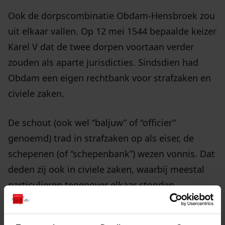
Ook de dorpscombinatie Obdam-Hensbroek zou
uit elkaar vallen. Op 12 mei 1544 bepaalde keizer
Karel V dat de twee dorpen voortaan verder
zouden als aparte jurisdicties. Sindsdien had
Obdam een eigen rechtbank voor strafzaken en
civiele zaken.
De schout (ook wel “baljuw” of “officier”
genoemd) trad in strafzaken op als eiser, de
schepenen (of “schepenbank”) wezen vonnis. Dat
deden zij ook in civiele zaken, waarbij meestal
particulieren tegenover elkaar stonden.
Tot de taken van de schepenen behoorde ook