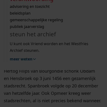
geschiedenis
Wij helpen u op weg met een aantal zoektips.
bekijk ons geschiedenislokaal
vergunningen
bouwvergunningen
advisering en toezicht
bekijk alle zoektips
beeld en geluid
Obdam behoorde samen
omgevingsvergunningen
beleidsplan
uitleg nodig?
gemeenschappelijke regeling
met Hensbroek, Opmeer en Spanbroek tot de
publiek jaarverslag
dorpen die op 2 februari 1414 van hertog Willem
Wij helpen u op weg met een aantal zoektips.
steun het archief
VI van Beieren stadsrechten kregen als “stede
bekijk alle zoektips
Spanbroek”. Zij raakten hun privileges echter al
U kunt ook Vriend worden en het Westfries
in 1426 kwijt.
Archief steunen.
meer weten
De dorpscombinatie hield daarop geen stand.
Hertog Filips van Bourgondië schonk Obdam
en Hensbroek op 3 juni 1456 een gezamenlijk
stadsrecht. Spanbroek volgde op 20 december
van hetzelfde jaar. Ook Opmeer kreeg weer
stadsrechten, al is niet precies bekend wanneer.