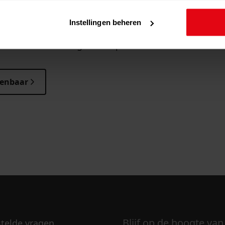
 zoeken?
Instellingen beheren
 zoekt? Onze handige zoektips
penbaar
Blijf op de hoogte van
stelde vragen