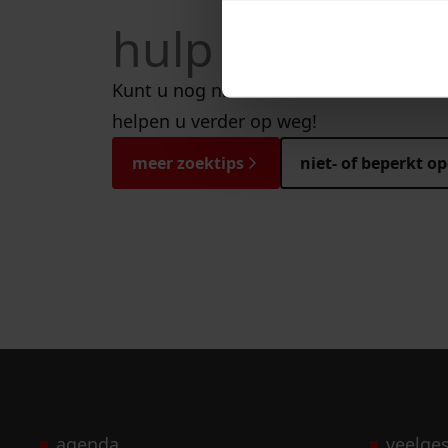
hulp nodig bij
Kunt u nog niet helemaal vinden wat u
helpen u verder op weg!
meer zoektips
niet- of beperkt o
agenda
veelge