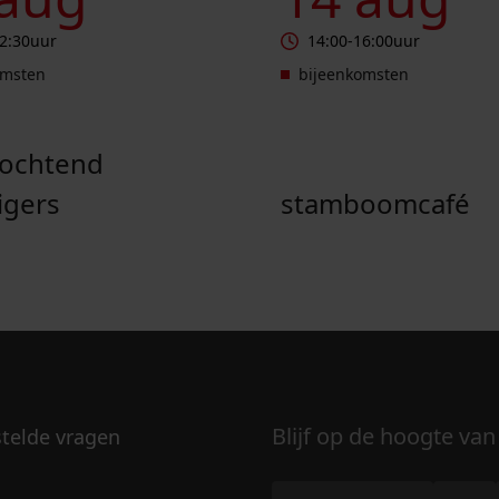
2:30
uur
14:00
-
16:00
uur
omsten
bijeenkomsten
pochtend
ligers
stamboomcafé
Blijf op de hoogte van
stelde vragen