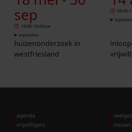
sep
09:30
-
1
bijeenk
10:00
-
16:00
uur
exposities
huizenonderzoek in
inloo
westfriesland
vrijwil
agenda
veelge
vrijwilligers
nieuws