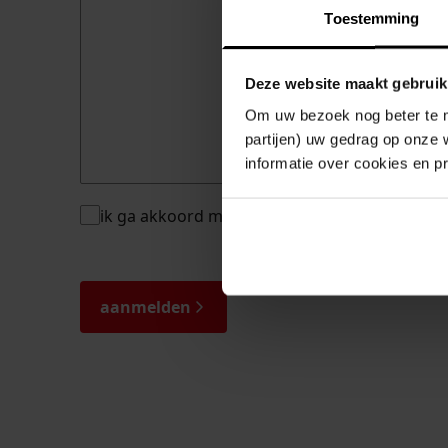
Toestemming
Deze website maakt gebruik
Om uw bezoek nog beter te m
partijen) uw gedrag op onze 
informatie over cookies en p
instemming
ik ga akkoord met de
privacyverklaring
*
*
captcha
aanmelden