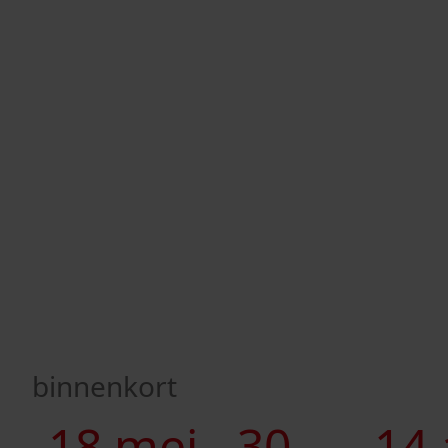
binnenkort
Huizenonderzoek in Westfriesland
Inloopocht
18 mei -
30
14