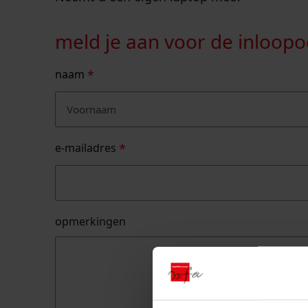
meld je aan voor de inloop
naam
*
voornaam
e-mailadres
*
opmerkingen