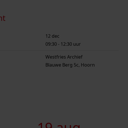
ht
12 dec
09:30
-
12:30
uur
Westfries Archief
Blauwe Berg 5c, Hoorn
Geschiedenisloket
19 aug