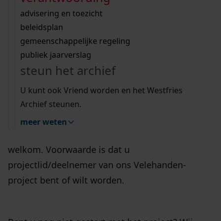
Wij helpen u op weg met een aantal zoektips.
bekijk ons geschiedenislokaal
vergunningen
bouwvergunningen
advisering en toezicht
bekijk alle zoektips
beeld en geluid
omgevingsvergunningen
beleidsplan
uitleg nodig?
gemeenschappelijke regeling
publiek jaarverslag
Wij helpen u op weg met een aantal zoektips.
wat kun je verwachten?
steun het archief
bekijk alle zoektips
Vrijdagochtend 10 januari is in het Westfries
U kunt ook Vriend worden en het Westfries
Archief een VeleHanden-inloopochtend.
Archief steunen.
Iedereen die wil controleren of vragen heeft over
meer weten
de invoer van Westfriese notariele akten is
welkom. Voorwaarde is dat u
projectlid/deelnemer van ons Velehanden-
project bent of wilt worden.