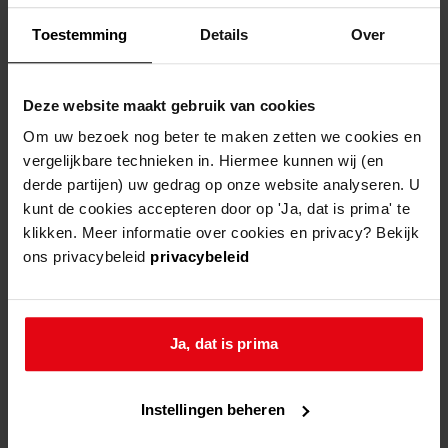
15:00
-
16:30
Toestemming
Details
Over
Deze website maakt gebruik van cookies
Om uw bezoek nog beter te maken zetten we cookies en
vergelijkbare technieken in. Hiermee kunnen wij (en
binnenkort
derde partijen) uw gedrag op onze website analyseren. U
Huizenonderzoek in Westfriesland
kunt de cookies accepteren door op 'Ja, dat is prima' te
18 mei -
30 sep
10:00
klikken. Meer informatie over cookies en privacy? Bekijk
16:00
ons privacybeleid
privacybeleid
huizenonderzoek in westfriesland
Inloopochtend vrijwilligers
14 aug
09:30
Ja, dat is prima
12:30
inloopochtend vrijwilligers
Instellingen beheren
Stamboomcafé