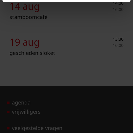
14 aug
14:00
16:00
stamboomcafé
Geschiedenisloket
19 aug
13:30
16:00
geschiedenisloket
agenda
vrijwilligers
veelgestelde vragen