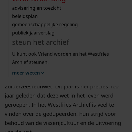
Wij helpen u op weg met een aantal zoektips.
bekijk ons geschiedenislokaal
vergunningen
bouwvergunningen
advisering en toezicht
29 okt
bekijk alle zoektips
beeld en geluid
omgevingsvergunningen
beleidsplan
uitleg nodig?
gemeenschappelijke regeling
publiek jaarverslag
Wij helpen u op weg met een aantal zoektips.
steun het archief
bekijk alle zoektips
de zuiderzeesteunwet
U kunt ook Vriend worden en het Westfries
Archief steunen.
Na de Afsluiting van de Zuiderzee kregen
meer weten
gedupeerde vissers steun via de
Zuiderzeesteunwet. Dit jaar is het precies 100
jaar geleden dat deze wet in het leven werd
geroepen. In het Westfries Archief is veel te
vinden over de gedupeerden, hun strijd voor
behoud van de visserijcultuur en de uitvoering