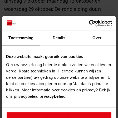
dinsdag 7 oktober, maandag 13 oktober en
woensdag 29 oktober. De rondleiding duurt
ongeveer een uur.
Er is een beperkt aantal plaatsen beschikbaar en
Toestemming
Details
Over
vol is vol. De toegang is
gratis
, maar aanmelden
is verplicht.
Deze website maakt gebruik van cookies
aanmelden
Om uw bezoek nog beter te maken zetten we cookies en
vergelijkbare technieken in. Hiermee kunnen wij (en
derde partijen) uw gedrag op onze website analyseren. U
Ga naar "Aanmelden voor de Maand van de Geschie
kunt de cookies accepteren door op 'Ja, dat is prima' te
aanmelden voor de maand van de geschiedenis
klikken. Meer informatie over cookies en privacy? Bekijk
ons privacybeleid
privacybeleid