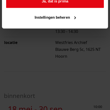
Ja, dat is prima
overzicht
Instellingen beheren
wanneer
29 okt
13:30
-
14:30
locatie
Westfries Archief
Blauwe Berg 5c, 1625 NT
Hoorn
binnenkort
Huizenonderzoek in Westfriesland
18 mei -
30 sep
10:00