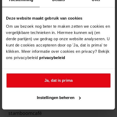
Deze website maakt gebruik van cookies
binnenkort
Om uw bezoek nog beter te maken zetten we cookies en
vergelijkbare technieken in. Hiermee kunnen wij (en
Huizenonderzoek in Westfriesland
18 mei -
30 sep
10:00
derde partijen) uw gedrag op onze website analyseren. U
16:00
kunt de cookies accepteren door op 'Ja, dat is prima' te
huizenonderzoek in westfriesland
klikken. Meer informatie over cookies en privacy? Bekijk
ons privacybeleid
privacybeleid
Inloopochtend vrijwilligers
14 aug
09:30
12:30
Ja, dat is prima
inloopochtend vrijwilligers
Stamboomcafé
Instellingen beheren
14 aug
14:00
16:00
stamboomcafé