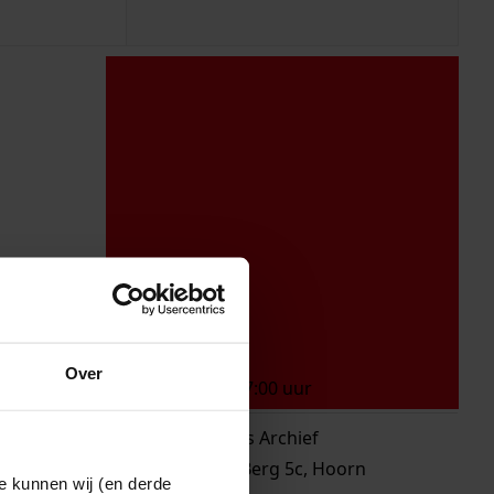
ht
25 mei
Over
09:00
-
17:00
uur
Westfries Archief
Blauwe Berg 5c, Hoorn
e kunnen wij (en derde