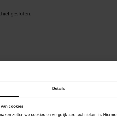
hief gesloten.
overzic
wanneer
Details
locatie
 van cookies
aken zetten we cookies en vergelijkbare technieken in. Hierme