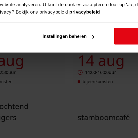
website analyseren. U kunt de cookies accepteren door op 'Ja, da
rivacy? Bekijk ons privacybeleid
privacybeleid
Instellingen beheren
end vrijwilligers
Stamboomcafé
 aug
14 aug
2:30
uur
14:00
-
16:00
uur
omsten
bijeenkomsten
pochtend
ligers
stamboomcafé