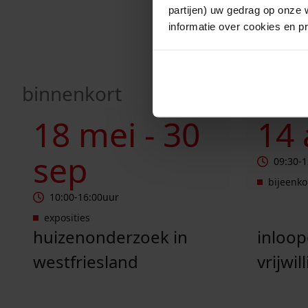
partijen) uw gedrag op onze 
informatie over cookies en p
binnenkort
Huizenonderzoek in Westfriesland
Inloopocht
18 mei -
30
14
sep
09:30
-
1
bijeenk
10:00
-
16:00
uur
exposities
huizenonderzoek in
inloo
westfriesland
vrijwil