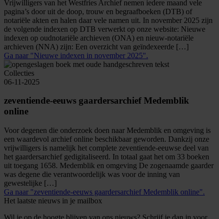
Vrijwilligers van het Westfries Archief nemen iedere maand vele
pagina’s door uit de doop, trouw en begraafboeken (DTB) of
notariële akten en halen daar vele namen uit. In november 2025 zijn
de volgende indexen op DTB verwerkt op onze website: Nieuwe
indexen op oudnotariële archieven (ONA) en nieuw-notariële
archieven (NNA) zijn: Een overzicht van geïndexeerde […]
Ga naar "Nieuwe indexen in november 2025".
Collecties
06-11-2025
zeventiende-eeuws gaardersarchief Medemblik
online
Voor degenen die onderzoek doen naar Medemblik en omgeving is
een waardevol archief online beschikbaar geworden. Dankzij onze
vrijwilligers is namelijk het complete zeventiende-eeuwse deel van
het gaardersarchief gedigitaliseerd. In totaal gaat het om 33 boeken
uit toegang 1658. Medemblik en omgeving De zogenaamde gaarder
was degene die verantwoordelijk was voor de inning van
gewestelijke […]
Ga naar "zeventiende-eeuws gaardersarchief Medemblik online".
Het laatste nieuws in je mailbox
Wil je op de hoogte blijven van ons nieuws? Schrijf je dan in voor