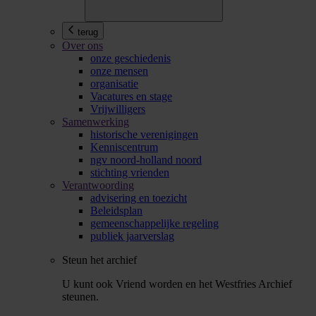
terug
Over ons
onze geschiedenis
onze mensen
organisatie
Vacatures en stage
Vrijwilligers
Samenwerking
historische verenigingen
Kenniscentrum
ngv noord-holland noord
stichting vrienden
Verantwoording
advisering en toezicht
Beleidsplan
gemeenschappelijke regeling
publiek jaarverslag
Steun het archief
U kunt ook Vriend worden en het Westfries Archief
steunen.