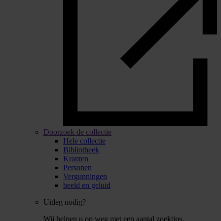
Doorzoek de collectie
Hele collectie
Bibliotheek
Kranten
Personen
Vergunningen
beeld en geluid
Uitleg nodig?
Wij helpen u op weg met een aantal zoektips.