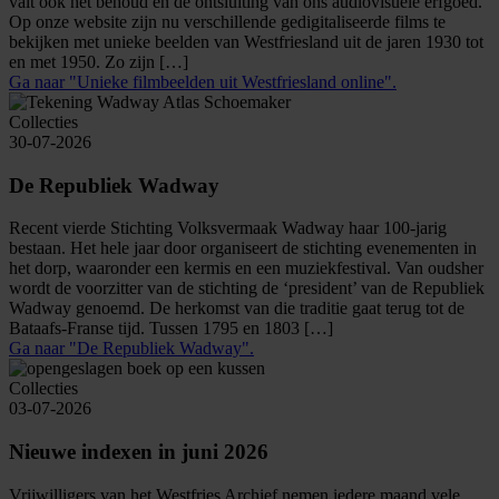
valt ook het behoud en de ontsluiting van ons audiovisuele erfgoed.
Op onze website zijn nu verschillende gedigitaliseerde films te
bekijken met unieke beelden van Westfriesland uit de jaren 1930 tot
en met 1950. Zo zijn […]
Ga naar "Unieke filmbeelden uit Westfriesland online".
Collecties
30-07-2026
De Republiek Wadway
Recent vierde Stichting Volksvermaak Wadway haar 100-jarig
bestaan. Het hele jaar door organiseert de stichting evenementen in
het dorp, waaronder een kermis en een muziekfestival. Van oudsher
wordt de voorzitter van de stichting de ‘president’ van de Republiek
Wadway genoemd. De herkomst van die traditie gaat terug tot de
Bataafs-Franse tijd. Tussen 1795 en 1803 […]
Ga naar "De Republiek Wadway".
Collecties
03-07-2026
Nieuwe indexen in juni 2026
Vrijwilligers van het Westfries Archief nemen iedere maand vele