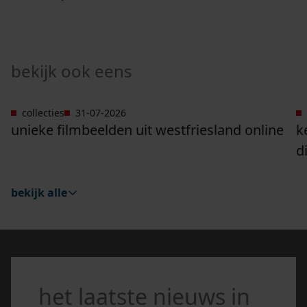
bekijk ook eens
collecties
31-07-2026
Ga naar "Unieke filmbeelden uit Westfriesland onli
G
unieke filmbeelden uit westfriesland online
k
d
bekijk alle
het laatste nieuws in