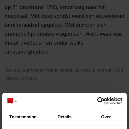
op 21 december 1795, onderweg naar het
hospitaal. Met deze vondst werd een eeuwenoud
familieraadsel opgelost. Wel dienden zich
onmiddellijk nieuwe vragen aan. Want waar was
Pieter overleden en onder welke
omstandigheden?
Het oorlogsfregat Pollux. Detail van een prent uit 1784.
(Rijksmuseum)
marinehospitaal enkhuizen
Onlangs kreeg het onderzoek naar de vermiste
Toestemming
Details
Over
voorvader een nieuwe wending. Via de website