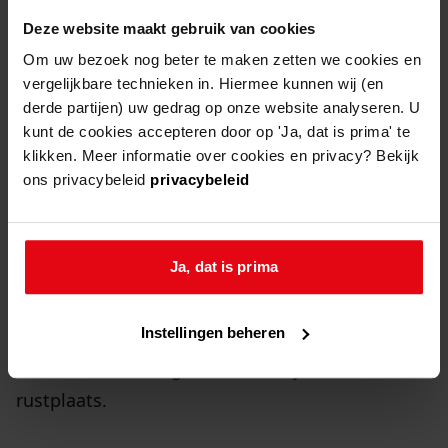
WieWasWie.nl
stuitte Gerard op een Hendrik van
Deze website maakt gebruik van cookies
Kesteren. Die was op dezelfde datum als Pieter
overleden en soldaat op de Pollux! De gegevens
Om uw bezoek nog beter te maken zetten we cookies en
vergelijkbare technieken in. Hiermee kunnen wij (en
zijn afkomstig uit een Enkhuizer begraafregister
derde partijen) uw gedrag op onze website analyseren. U
dat in het Westfries Archief wordt bewaard.
kunt de cookies accepteren door op 'Ja, dat is prima' te
klikken. Meer informatie over cookies en privacy? Bekijk
Zonder twijfel zijn Hendrik en Pieter van
ons privacybeleid
privacybeleid
Kesteren een en dezelfde persoon. Aan boord
van de Pollux bevond zich geen Hendrik van
Ja, dat is prima
Kesteren. In het begrafenisregister is simpelweg
een verkeerde voornaam genoteerd. Pieter
Instellingen beheren
overleed onderweg naar het marinehospitaal in
Enkhuizen en kreeg in die stad zijn laatste
rustplaats.