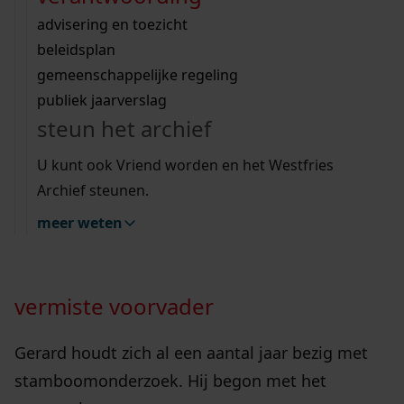
Wij helpen u op weg met een aantal zoektips.
bekijk ons geschiedenislokaal
vergunningen
bouwvergunningen
advisering en toezicht
bekijk alle zoektips
beeld en geluid
omgevingsvergunningen
beleidsplan
uitleg nodig?
gemeenschappelijke regeling
Vrijdag 20 december 2024 bezocht de heer
publiek jaarverslag
Gerard van Kesteren het Westfries Archief. De
Wij helpen u op weg met een aantal zoektips.
steun het archief
bezoeker uit Zandvoort kreeg het originele
bekijk alle zoektips
register onder ogen waarin de begrafenis van
U kunt ook Vriend worden en het Westfries
Archief steunen.
voorvader Pieter van Kesteren (1740-1795) is
opgetekend. Achter deze voorvader schuilt een
meer weten
bijzonder verhaal.
vermiste voorvader
Gerard houdt zich al een aantal jaar bezig met
stamboomonderzoek. Hij begon met het