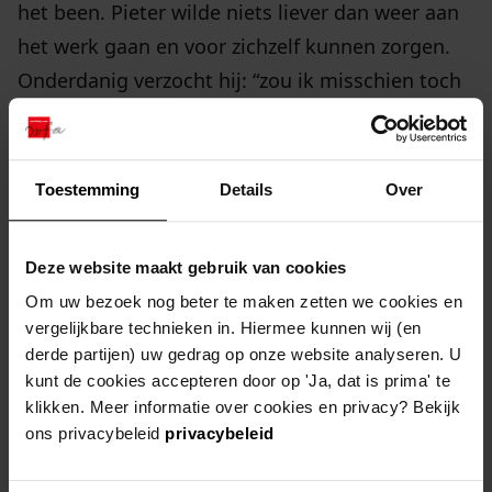
het been. Pieter wilde niets liever dan weer aan
het werk gaan en voor zichzelf kunnen zorgen.
Onderdanig verzocht hij: “zou ik misschien toch
nog wat geld kunnen krijgen om van te leven?”.
Daarop kwamen de diakenen met een voorstel.
Zij zouden hem 105 gulden geven. Hier kon hij
Toestemming
Details
Over
zijn schulden mee afbetalen en daarnaast kon
hij er nog een tijdje op teren.
Deze website maakt gebruik van cookies
Om uw bezoek nog beter te maken zetten we cookies en
Echter stond hier wel iets tegenover. Pieter
vergelijkbare technieken in. Hiermee kunnen wij (en
mocht nooit meer om hulp vragen bij de
derde partijen) uw gedrag op onze website analyseren. U
diaconie van Twisk. Hij mocht zelfs “nooit of te
kunt de cookies accepteren door op 'Ja, dat is prima' te
klikken. Meer informatie over cookies en privacy? Bekijk
nimmer” meer in Twisk komen! Dit klinkt nogal
ons privacybeleid
privacybeleid
harteloos tegenover een man die al zoveel had
meegemaakt. Maar, Pieter gaat hier dankbaar