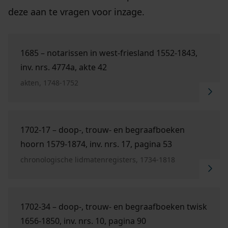
deze aan te vragen voor inzage.
Ga naar "1685 – Notarissen in West-Friesland 1552-1
1685 – notarissen in west-friesland 1552-1843,
inv. nrs. 4774a, akte 42
akten, 1748-1752
Ga naar "1702-17 – Doop-, trouw- en begraafboeken 
1702-17 – doop-, trouw- en begraafboeken
hoorn 1579-1874, inv. nrs. 17, pagina 53
chronologische lidmatenregisters, 1734-1818
Ga naar "1702-34 – Doop-, trouw- en begraafboeken 
1702-34 – doop-, trouw- en begraafboeken twisk
1656-1850, inv. nrs. 10, pagina 90