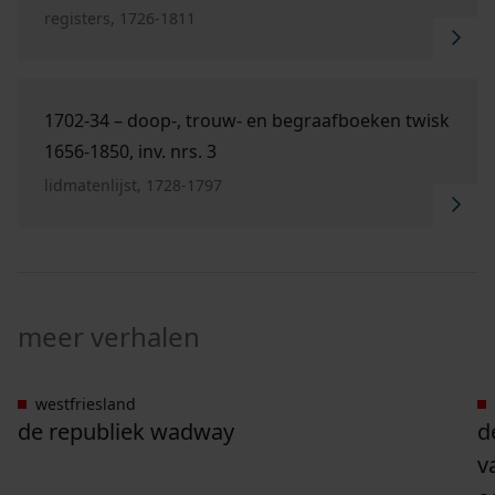
registers, 1726-1811
Ga naar "1702-34 – Doop-, trouw- en begraafboeken 
1702-34 – doop-, trouw- en begraafboeken twisk
1656-1850, inv. nrs. 3
lidmatenlijst, 1728-1797
meer verhalen
westfriesland
Ga naar "De Republiek Wadway".
G
de republiek wadway
d
v