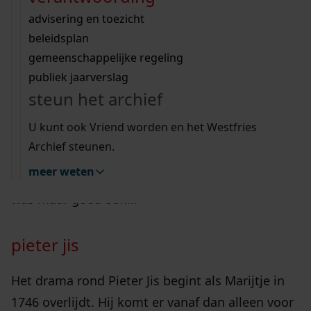
Wij helpen u op weg met een aantal zoektips.
bekijk ons geschiedenislokaal
vergunningen
bouwvergunningen
advisering en toezicht
bekijk alle zoektips
beeld en geluid
omgevingsvergunningen
beleidsplan
Soms kan er veel veranderen in een paar jaar
uitleg nodig?
gemeenschappelijke regeling
tijd. Zo leek Pieter Jis het voor 1745 goed voor
publiek jaarverslag
Wij helpen u op weg met een aantal zoektips.
elkaar te hebben. Hij werkte als kleermaker in
steun het archief
bekijk alle zoektips
Twisk en kon zich zo goed onderhouden.
U kunt ook Vriend worden en het Westfries
Bovendien was hij getrouwd met Marijtje Klaas.
Archief steunen.
In 1740 zijn ze lidmaat geworden van de
meer weten
gereformeerde kerkgemeente te Twisk, en dat
was maar goed ook…
pieter jis
Het drama rond Pieter Jis begint als Marijtje in
1746 overlijdt. Hij komt er vanaf dan alleen voor