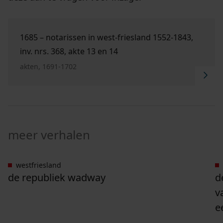
Ga naar "1685 – Notarissen in West-Friesland 1552-1
1685 – notarissen in west-friesland 1552-1843,
inv. nrs. 368, akte 13 en 14
akten, 1691-1702
meer verhalen
westfriesland
Ga naar "De Republiek Wadway".
G
de republiek wadway
d
v
e