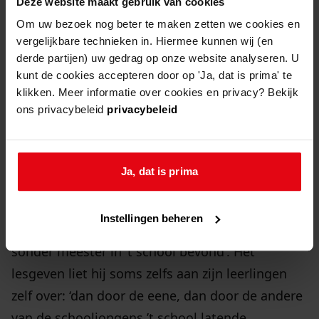
Deze website maakt gebruik van cookies
bedde bevonden’. Dit ontkende Jan echter
Om uw bezoek nog beter te maken zetten we cookies en
‘halsterrig’.
vergelijkbare technieken in. Hiermee kunnen wij (en
derde partijen) uw gedrag op onze website analyseren. U
kunt de cookies accepteren door op 'Ja, dat is prima' te
niet aanwezig
klikken. Meer informatie over cookies en privacy? Bekijk
ons privacybeleid
privacybeleid
Door deze activiteiten besteedde Jan blijkbaar
weinig aandacht aan zijn taken als
schoolmeester. Hij was soms zelfs niet aanwezig
Ja, dat is prima
in de school. Een andere getuige verklaarde dat
hij eens in de school ging kijken bij zijn
Instellingen beheren
kinderen, ‘dog dat hij attestant de kinderen
sonder meester in ’t school bevond’. Het
lesgeven liet hij soms zelfs aan zijn leerlingen
zelf over: ‘dan door de eene, dan door de andere
van de schooljongens ’t school latende