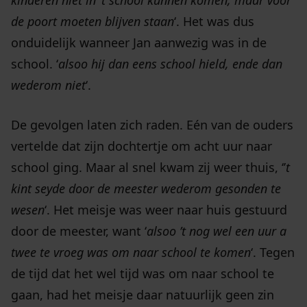
kinderen niet in ’t school kunnen komen, maar voor
de poort moeten blijven staan
‘. Het was dus
onduidelijk wanneer Jan aanwezig was in de
school. ‘
alsoo hij dan eens school hield, ende dan
wederom niet
‘.
De gevolgen laten zich raden. Eén van de ouders
vertelde dat zijn dochtertje om acht uur naar
school ging. Maar al snel kwam zij weer thuis, ‘’
t
kint seyde door de meester wederom gesonden te
wesen
‘. Het meisje was weer naar huis gestuurd
door de meester, want ‘
alsoo ’t nog wel een uur a
twee te vroeg was om naar school te komen
‘. Tegen
de tijd dat het wel tijd was om naar school te
gaan, had het meisje daar natuurlijk geen zin