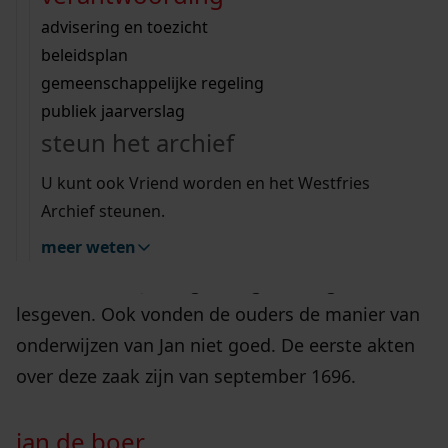
Wij helpen u op weg met een aantal zoektips.
bekijk ons geschiedenislokaal
vergunningen
bouwvergunningen
advisering en toezicht
bekijk alle zoektips
beeld en geluid
omgevingsvergunningen
beleidsplan
In 1694 werd Jan de Boer in Westwoud als
uitleg nodig?
gemeenschappelijke regeling
nieuwe schoolmeester aangenomen. Naast
publiek jaarverslag
Wij helpen u op weg met een aantal zoektips.
schoolmeester was Jan ook koster aldaar. Al snel
steun het archief
bekijk alle zoektips
waren er over hem klachten in het dorp. De
U kunt ook Vriend worden en het Westfries
ouders waren niet bepaald enthousiast over zijn
Archief steunen.
kwaliteiten als schoolmeester.
meer weten
Ze vonden dat Jan erg weinig ervaring had met
lesgeven. Ook vonden de ouders de manier van
onderwijzen van Jan niet goed. De eerste akten
over deze zaak zijn van september 1696.
jan de boer