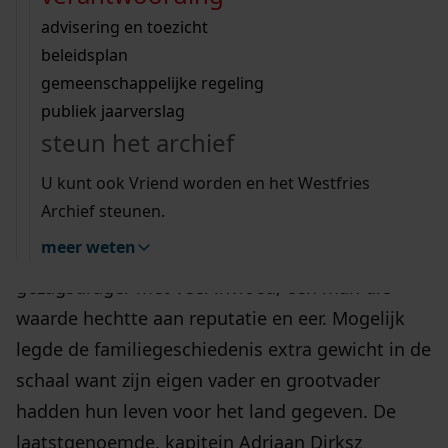
Wij helpen u op weg met een aantal zoektips.
bekijk ons geschiedenislokaal
vergunningen
bouwvergunningen
advisering en toezicht
bekijk alle zoektips
beeld en geluid
omgevingsvergunningen
beleidsplan
uitleg nodig?
gemeenschappelijke regeling
publiek jaarverslag
Wij helpen u op weg met een aantal zoektips.
steun het archief
bekijk alle zoektips
Ruzies en geschillen komen in de beste families
U kunt ook Vriend worden en het Westfries
voor, ook in vroegere tijden. Dat blijkt wel uit
Archief steunen.
een testament van Dirk Houttuin (1659-1744).
meer weten
Dirk was in zijn woonplaats Medemblik een
gezagsdrager met veel invloed, een man die
waarde hechtte aan reputatie en eer. Mogelijk
legde de familiegeschiedenis extra gewicht in de
schaal want zijn eigen vader en grootvader
hadden hun leven voor het land gegeven. De
laatstgenoemde, kapitein Adriaan Dirksz