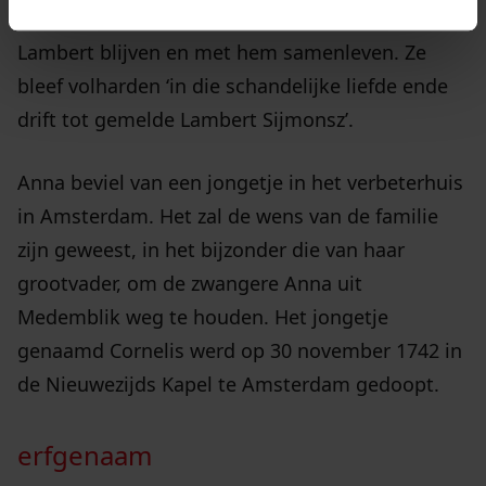
berouw te tonen, wilde zij niets liever dan bij
Lambert blijven en met hem samenleven. Ze
bleef volharden ‘in die schandelijke liefde ende
drift tot gemelde Lambert Sijmonsz’.
Anna beviel van een jongetje in het verbeterhuis
in Amsterdam. Het zal de wens van de familie
zijn geweest, in het bijzonder die van haar
grootvader, om de zwangere Anna uit
Medemblik weg te houden. Het jongetje
genaamd Cornelis werd op 30 november 1742 in
de Nieuwezijds Kapel te Amsterdam gedoopt.
erfgenaam