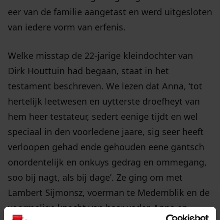
eer van de familie aangetast en werd uitgesloten
van iedere vorm van erfenis.
Welke misstap de 22-jarige kleindochter van
Dirk Houttuin had begaan, staat in het
testament beschreven. We lezen dat Anna, ‘tot
hertelijk leetwesen en uytterste droefheyt van
hem heer testateur, sedert eenige tijdt en wel
speciaal in den voorledene jaare, sig seer heeft
verloopen gehad ende gehouden eene gantsch
onordentelijk en onkuys gedrag en ommegang,
soo bij nagt, als bij dage’. Ze ging om met
Lambert Sijmonsz, voerman te Medemblik en de
voormalige knecht van haar vader. Anna en