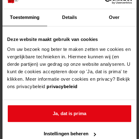
Lambert hadden zelfs ‘vleesselijke conversatie’
met een zwangerschap tot gevolg.
Toestemming
Details
Over
Glas in lood raam van Dirk Houttuin
Deze website maakt gebruik van cookies
schandelijke liefde
Om uw bezoek nog beter te maken zetten we cookies en
vergelijkbare technieken in. Hiermee kunnen wij (en
derde partijen) uw gedrag op onze website analyseren. U
Een huwelijk tussen Anna en Lambert zat er niet
kunt de cookies accepteren door op 'Ja, dat is prima' te
in. Lambert was al getrouwd en had een kind.
klikken. Meer informatie over cookies en privacy? Bekijk
Bovendien was sprake van standsverschil.
ons privacybeleid
privacybeleid
Volgens grootvader Dirk Houttuin had Anna
gelegenheid gehad om ‘sig na haare staat met
Ja, dat is prima
yemand van haar fatsoen te kunnen in den
egtenstaat vereenigen’. Maar kleindochter Anna
koos haar eigen weg en in plaats van spijt en
Instellingen beheren