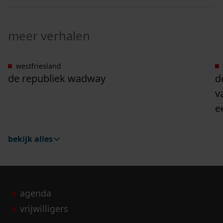
meer verhalen
westfriesland
Ga naar "De Republiek Wadway".
G
de republiek wadway
d
v
e
bekijk alles
agenda
vrijwilligers