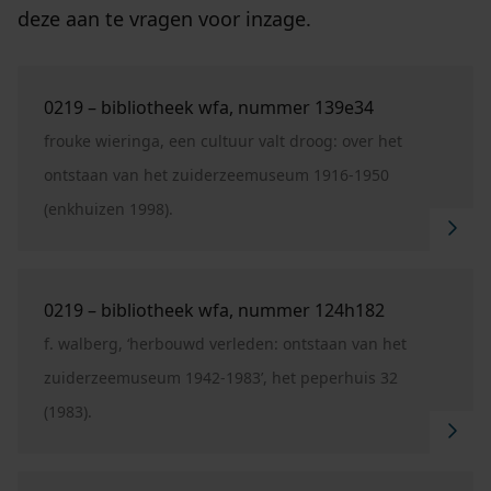
deze aan te vragen voor inzage.
Ga naar "0219 – bibliotheek WFA, nummer 139E34"
0219 – bibliotheek wfa, nummer 139e34
frouke wieringa, een cultuur valt droog: over het
ontstaan van het zuiderzeemuseum 1916-1950
(enkhuizen 1998).
Ga naar "0219 – bibliotheek WFA, nummer 124H182
0219 – bibliotheek wfa, nummer 124h182
f. walberg, ‘herbouwd verleden: ontstaan van het
zuiderzeemuseum 1942-1983’, het peperhuis 32
(1983).
Ga naar "0216 – collectie handschriften, nummer 1