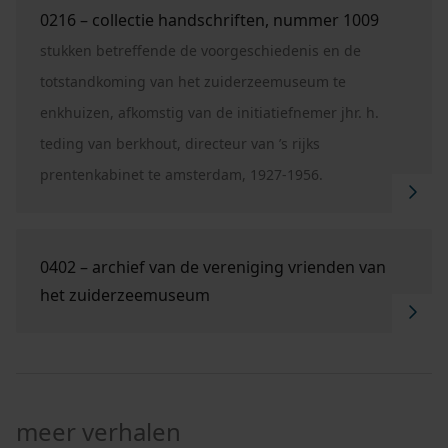
0216 – collectie handschriften, nummer 1009
stukken betreffende de voorgeschiedenis en de
totstandkoming van het zuiderzeemuseum te
enkhuizen, afkomstig van de initiatiefnemer jhr. h.
teding van berkhout, directeur van ’s rijks
prentenkabinet te amsterdam, 1927-1956.
Ga naar "0402 – Archief van de Vereniging Vriend
0402 – archief van de vereniging vrienden van
het zuiderzeemuseum
meer verhalen