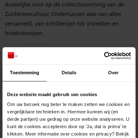
duidelijke visie op de collectievorming van de
Zuiderzeecultuur. Ondertussen was van alles
verzameld, van schilderijen tot visnetten en
broeksknopen.
Uit bronnenonderzoek blijkt dat de belangrijkste
initiatiefnemers van het oprichten van het
Zuiderzeemuseum geen duidelijk idee hadden
Toestemming
Details
Over
over collectievorming van de Zuiderzeecultuur in
het Zuiderzeemuseum. Zij leken alles te willen
Deze website maakt gebruik van cookies
bewaren van deze verdwijnende cultuur. Het was
Om uw bezoek nog beter te maken zetten we cookies en
in 1950 een museum met een plan, maar zonder
vergelijkbare technieken in. Hiermee kunnen wij (en
‘bewaarvisie’.
derde partijen) uw gedrag op onze website analyseren. U
kunt de cookies accepteren door op 'Ja, dat is prima' te
klikken. Meer informatie over cookies en privacy? Bekijk