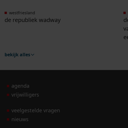
westfriesland
Ga naar "De Republiek Wadway".
G
de republiek wadway
d
v
e
bekijk alles
agenda
vrijwilligers
veelgestelde vragen
nieuws